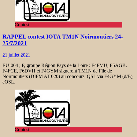
Contest
RAPPEL contest IOTA TM1N Noirmoutiers 24-
25/7/2021
21 juillet 2021
EU-064 ; F, groupe Région Pays de la Loire : F4FMU, F5AGB,
F4FCE, F6DVH et F4GYM signeront TM1N de l’île de
Noirmoutiers (DIFM AT-020) au concours. QSL via F4GYM (d/B),
eQSL.
Contest