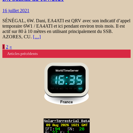
16 juillet 2021
SÉNÉGAL, 6W. Dani, EA4ATI est QRV avec son indicatif d’appel
temporaire 6W1 / EA4ATI et ici pendant environ trois mois. Il est
actif sur 80 à 10 mètres en utilisant principalement du SSB.
AZORES, CU.
[…]
Navigation
1
2
»
Articles précédents
des
articles