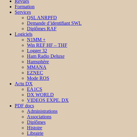
Revues
Formation
Services
QSL ANRPFD
Demande d’identifiant SWL
Diplômes RAF
Logiciels
N1MM +
Win REF HF – THF
Logger 32
Ham Radio Deluxe
Hamsphère
MMANA
EZNEC
Mode ROS
Actu DX
EA1CS
DX WORLD
VIDEOS EXPE. DX
PDF docs
Administrations
Associations
Diplômes
Histoire
Librairie