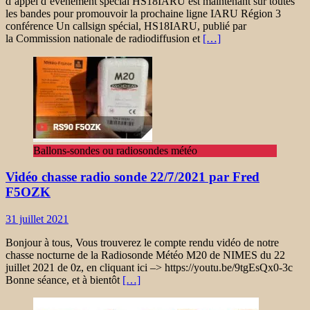
d’appel d’événement spécial HS18IARU est maintenant sur toutes
les bandes pour promouvoir la prochaine ligne IARU Région 3
conférence Un callsign spécial, HS18IARU, publié par
la Commission nationale de radiodiffusion et
[…]
Ballons-sondes ou radiosondes météo
Vidéo chasse radio sonde 22/7/2021 par Fred
F5OZK
31 juillet 2021
Bonjour à tous, Vous trouverez le compte rendu vidéo de notre
chasse nocturne de la Radiosonde Météo M20 de NIMES du 22
juillet 2021 de 0z, en cliquant ici –> https://youtu.be/9tgEsQx0-3c
Bonne séance, et à bientôt
[…]