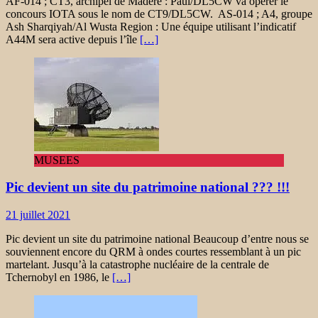
AF-014 ; CT3, archipel de Madère : Paul/DL5CW va opérer le
concours IOTA sous le nom de CT9/DL5CW. AS-014 ; A4, groupe
Ash Sharqiyah/Al Wusta Region : Une équipe utilisant l’indicatif
A44M sera active depuis l’île
[…]
MUSEES
Pic devient un site du patrimoine national ??? !!!
21 juillet 2021
Pic devient un site du patrimoine national Beaucoup d’entre nous se
souviennent encore du QRM à ondes courtes ressemblant à un pic
martelant. Jusqu’à la catastrophe nucléaire de la centrale de
Tchernobyl en 1986, le
[…]