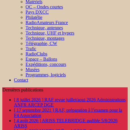
Matériels
OC – Ondes courtes
Pays DXCC
Philatélie
RadioAmateurs France
Technique, antennes
Technique, UHF et hypers
Technique, montages
Télégraphie, CW
Trafic
RadioClubs
Espace – Ballons
Expéditions, concours
Musées
Programmes, logiciels
Contact
Dernières publications
[ 8 juillet 2026 ]
RAF revue juillet/aout 2026
Administrations
ANFR ARCEP DGE
[ 17 septembre 2021 ]
RAF, préparation à l’examen pour la
F4
Association
[ 4 août 2026 ]
ARISS TELEBRIDGE audible 5/8/2026
ARISS