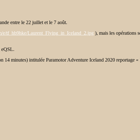
ande entre le 22 juillet et le 7 août.
om/e/tf_hb9hke/Laurent_Flying_in_Iceland_2.jpg
), mais les opérations
t eQSL.
 minutes) intitulée Paramotor Adventure Iceland 2020 reportage « Is