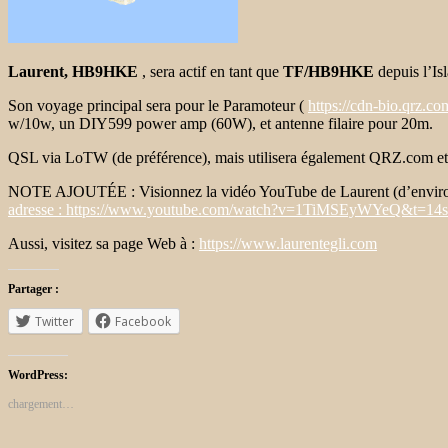
Laurent, HB9HKE
, sera actif en tant que
TF/HB9HKE
depuis l’Isl
Son voyage principal sera pour le Paramoteur (
https://cdn-bio.qrz.c
w/10w, un DIY599 power amp (60W), et antenne filaire pour 20m.
QSL via LoTW (de préférence), mais utilisera également QRZ.com e
NOTE AJOUTÉE : Visionnez la vidéo YouTube de Laurent (d’environ 14
adresse : https://www.youtube.com/watch?v=1TiMSEyWYeQ&t=14s
Aussi, visitez sa page Web à :
https://www.laurentegli.com
Partager :
Twitter
Facebook
WordPress:
chargement…