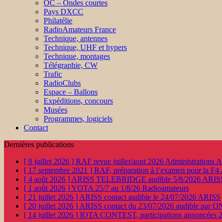
OC – Ondes courtes
Pays DXCC
Philatélie
RadioAmateurs France
Technique, antennes
Technique, UHF et hypers
Technique, montages
Télégraphie, CW
Trafic
RadioClubs
Espace – Ballons
Expéditions, concours
Musées
Programmes, logiciels
Contact
Dernières publications
[ 8 juillet 2026 ]
RAF revue juillet/aout 2026
Administration
[ 17 septembre 2021 ]
RAF, préparation à l’examen pour la F4
[ 4 août 2026 ]
ARISS TELEBRIDGE audible 5/8/2026
ARIS
[ 1 août 2026 ]
YOTA 25/7 au 1/8/26
Radioamateurs
[ 21 juillet 2026 ]
ARISS contact audible le 24/07/2026
ARISS
[ 20 juillet 2026 ]
ARISS contact du 23/07/2026 audible par 
[ 14 juillet 2026 ]
IOTA CONTEST, participations annoncées 