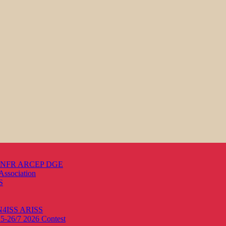
s ANFR ARCEP DGE
Association
S
ON4ISS
ARISS
25-26/7 2026
Contest