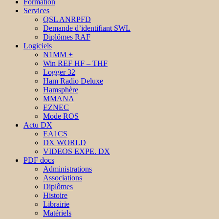
Formation
Services
QSL ANRPFD
Demande d’identifiant SWL
Diplômes RAF
Logiciels
N1MM +
Win REF HF – THF
Logger 32
Ham Radio Deluxe
Hamsphère
MMANA
EZNEC
Mode ROS
Actu DX
EA1CS
DX WORLD
VIDEOS EXPE. DX
PDF docs
Administrations
Associations
Diplômes
Histoire
Librairie
Matériels