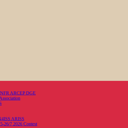
s ANFR ARCEP DGE
Association
S
ON4ISS
ARISS
25-26/7 2026
Contest