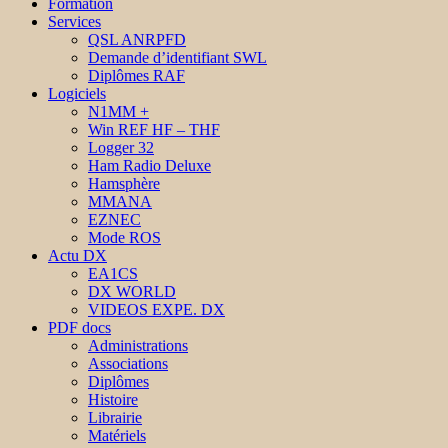
Formation
Services
QSL ANRPFD
Demande d’identifiant SWL
Diplômes RAF
Logiciels
N1MM +
Win REF HF – THF
Logger 32
Ham Radio Deluxe
Hamsphère
MMANA
EZNEC
Mode ROS
Actu DX
EA1CS
DX WORLD
VIDEOS EXPE. DX
PDF docs
Administrations
Associations
Diplômes
Histoire
Librairie
Matériels