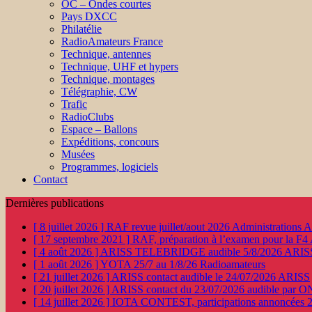
OC – Ondes courtes
Pays DXCC
Philatélie
RadioAmateurs France
Technique, antennes
Technique, UHF et hypers
Technique, montages
Télégraphie, CW
Trafic
RadioClubs
Espace – Ballons
Expéditions, concours
Musées
Programmes, logiciels
Contact
Dernières publications
[ 8 juillet 2026 ]
RAF revue juillet/aout 2026
Administration
[ 17 septembre 2021 ]
RAF, préparation à l’examen pour la F4
[ 4 août 2026 ]
ARISS TELEBRIDGE audible 5/8/2026
ARIS
[ 1 août 2026 ]
YOTA 25/7 au 1/8/26
Radioamateurs
[ 21 juillet 2026 ]
ARISS contact audible le 24/07/2026
ARISS
[ 20 juillet 2026 ]
ARISS contact du 23/07/2026 audible par 
[ 14 juillet 2026 ]
IOTA CONTEST, participations annoncées 