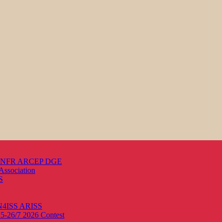
s ANFR ARCEP DGE
Association
S
ON4ISS
ARISS
25-26/7 2026
Contest