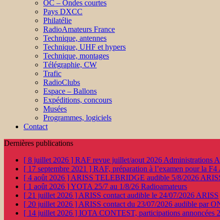
OC – Ondes courtes
Pays DXCC
Philatélie
RadioAmateurs France
Technique, antennes
Technique, UHF et hypers
Technique, montages
Télégraphie, CW
Trafic
RadioClubs
Espace – Ballons
Expéditions, concours
Musées
Programmes, logiciels
Contact
Dernières publications
[ 8 juillet 2026 ]
RAF revue juillet/aout 2026
Administration
[ 17 septembre 2021 ]
RAF, préparation à l’examen pour la F4
[ 4 août 2026 ]
ARISS TELEBRIDGE audible 5/8/2026
ARIS
[ 1 août 2026 ]
YOTA 25/7 au 1/8/26
Radioamateurs
[ 21 juillet 2026 ]
ARISS contact audible le 24/07/2026
ARISS
[ 20 juillet 2026 ]
ARISS contact du 23/07/2026 audible par 
[ 14 juillet 2026 ]
IOTA CONTEST, participations annoncées 