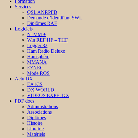
Formation
Services
QSL ANRPFD
Demande d’identifiant SWL
Diplômes RAF
Logiciels
N1MM +
Win REF HF – THF
Logger 32
Ham Radio Deluxe
Hamsphère
MMANA
EZNEC
Mode ROS
Actu DX
EA1CS
DX WORLD
VIDEOS EXPE. DX
PDF docs
Administrations
Associations
Diplômes
Histoire
Librairie
Matériels