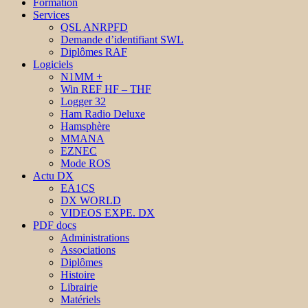
Formation
Services
QSL ANRPFD
Demande d’identifiant SWL
Diplômes RAF
Logiciels
N1MM +
Win REF HF – THF
Logger 32
Ham Radio Deluxe
Hamsphère
MMANA
EZNEC
Mode ROS
Actu DX
EA1CS
DX WORLD
VIDEOS EXPE. DX
PDF docs
Administrations
Associations
Diplômes
Histoire
Librairie
Matériels