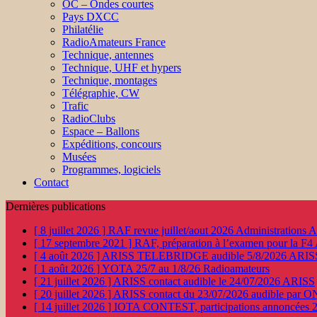
OC – Ondes courtes
Pays DXCC
Philatélie
RadioAmateurs France
Technique, antennes
Technique, UHF et hypers
Technique, montages
Télégraphie, CW
Trafic
RadioClubs
Espace – Ballons
Expéditions, concours
Musées
Programmes, logiciels
Contact
Dernières publications
[ 8 juillet 2026 ]
RAF revue juillet/aout 2026
Administration
[ 17 septembre 2021 ]
RAF, préparation à l’examen pour la F4
[ 4 août 2026 ]
ARISS TELEBRIDGE audible 5/8/2026
ARIS
[ 1 août 2026 ]
YOTA 25/7 au 1/8/26
Radioamateurs
[ 21 juillet 2026 ]
ARISS contact audible le 24/07/2026
ARISS
[ 20 juillet 2026 ]
ARISS contact du 23/07/2026 audible par 
[ 14 juillet 2026 ]
IOTA CONTEST, participations annoncées 