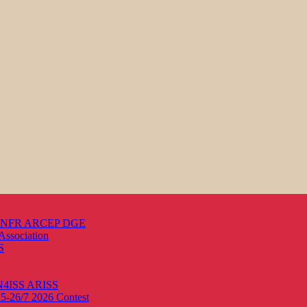
s ANFR ARCEP DGE
Association
S
ON4ISS
ARISS
25-26/7 2026
Contest