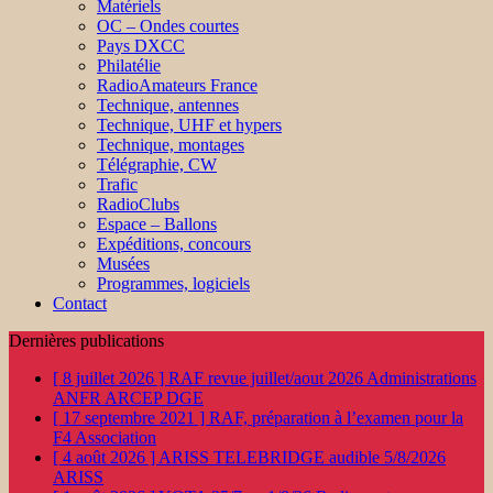
Matériels
OC – Ondes courtes
Pays DXCC
Philatélie
RadioAmateurs France
Technique, antennes
Technique, UHF et hypers
Technique, montages
Télégraphie, CW
Trafic
RadioClubs
Espace – Ballons
Expéditions, concours
Musées
Programmes, logiciels
Contact
Dernières publications
[ 8 juillet 2026 ]
RAF revue juillet/aout 2026
Administrations
ANFR ARCEP DGE
[ 17 septembre 2021 ]
RAF, préparation à l’examen pour la
F4
Association
[ 4 août 2026 ]
ARISS TELEBRIDGE audible 5/8/2026
ARISS