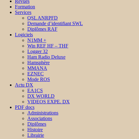
Revues
Formation
Services
QSL ANRPFD
Demande d’identifiant SWL
Diplômes RAF
Logiciels
N1MM +
Win REF HF – THF
Logger 32
Ham Radio Deluxe
Hamsphère
MMANA
EZNEC
Mode ROS
Actu DX
EA1CS
DX WORLD
VIDEOS EXPE. DX
PDF docs
Administrations
Associations
Diplômes
Histoire
Librairie