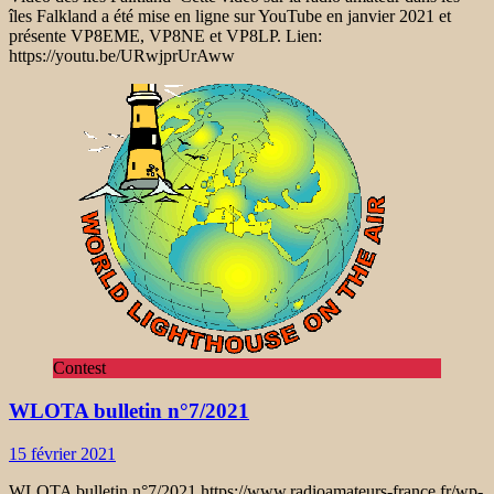
îles Falkland a été mise en ligne sur YouTube en janvier 2021 et
présente VP8EME, VP8NE et VP8LP. Lien:
https://youtu.be/URwjprUrAww
Contest
WLOTA bulletin n°7/2021
15 février 2021
WLOTA bulletin n°7/2021 https://www.radioamateurs-france.fr/wp-