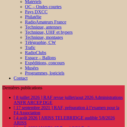
Matériels
OC – Ondes courtes
Pays DXCC
Philatélie
RadioAmateurs France
Technique, antennes
Technique, UHF et hypers
Technique, montages
Télégraphie, CW
Trafic
RadioClubs
Espace – Ballons
Expéditions, concours
Musées
Programmes, logiciels
Contact
Dernières publications
[ 8 juillet 2026 ]
RAF revue juillet/aout 2026
Administrations
ANFR ARCEP DGE
[ 17 septembre 2021 ]
RAF, préparation à l’examen pour la
F4
Association
[ 4 août 2026 ]
ARISS TELEBRIDGE audible 5/8/2026
ARISS