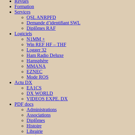
Revues
Formation
Services
QSL ANRPFD
Demande d’identifiant SWL
Diplômes RAF
Logiciels
N1MM +
Win REF HF – THF
Logger 32
Ham Radio Deluxe
Hamsphère
MMANA
EZNEC
Mode ROS
Actu DX
EA1CS
DX WORLD
VIDEOS EXPE. DX
PDF docs
Administrations
Associations
Diplômes
Histoire
Librairie