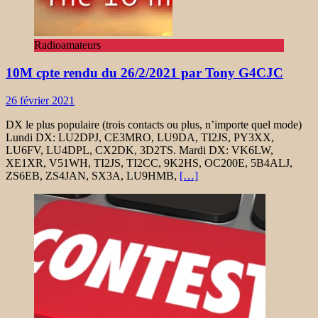
Radioamateurs
10M cpte rendu du 26/2/2021 par Tony G4CJC
26 février 2021
DX le plus populaire (trois contacts ou plus, n’importe quel mode)
Lundi DX: LU2DPJ, CE3MRO, LU9DA, TI2JS, PY3XX,
LU6FV, LU4DPL, CX2DK, 3D2TS. Mardi DX: VK6LW,
XE1XR, V51WH, TI2JS, TI2CC, 9K2HS, OC200E, 5B4ALJ,
ZS6EB, ZS4JAN, SX3A, LU9HMB,
[…]