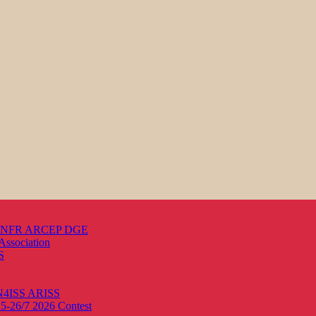
s ANFR ARCEP DGE
Association
S
ON4ISS
ARISS
25-26/7 2026
Contest