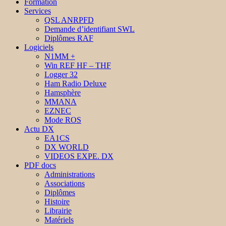
Formation
Services
QSL ANRPFD
Demande d’identifiant SWL
Diplômes RAF
Logiciels
N1MM +
Win REF HF – THF
Logger 32
Ham Radio Deluxe
Hamsphère
MMANA
EZNEC
Mode ROS
Actu DX
EA1CS
DX WORLD
VIDEOS EXPE. DX
PDF docs
Administrations
Associations
Diplômes
Histoire
Librairie
Matériels