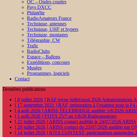
OC – Ondes courtes
Pays DXCC
Philatélie
RadioAmateurs France
Technique, antennes
Technique, UHF et hypers
Technique, montages
Télégraphie, CW
Trafic
RadioClubs
Espace – Ballons
Expéditions, concours
Musées
Programmes, logiciels
Contact
Dernières publications
[ 8 juillet 2026 ]
RAF revue juillet/aout 2026
Administration
[ 17 septembre 2021 ]
RAF, préparation à l’examen pour la F4
[ 4 août 2026 ]
ARISS TELEBRIDGE audible 5/8/2026
ARIS
[ 1 août 2026 ]
YOTA 25/7 au 1/8/26
Radioamateurs
[ 21 juillet 2026 ]
ARISS contact audible le 24/07/2026
ARISS
[ 20 juillet 2026 ]
ARISS contact du 23/07/2026 audible par 
[ 14 juillet 2026 ]
IOTA CONTEST, participations annoncées 