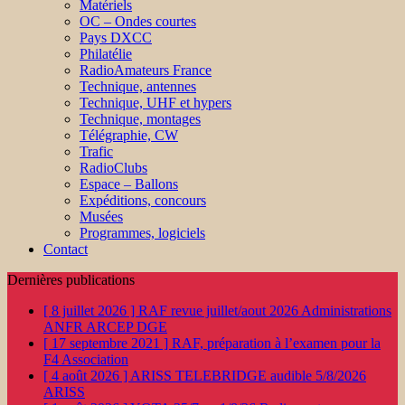
Matériels
OC – Ondes courtes
Pays DXCC
Philatélie
RadioAmateurs France
Technique, antennes
Technique, UHF et hypers
Technique, montages
Télégraphie, CW
Trafic
RadioClubs
Espace – Ballons
Expéditions, concours
Musées
Programmes, logiciels
Contact
Dernières publications
[ 8 juillet 2026 ]
RAF revue juillet/aout 2026
Administrations
ANFR ARCEP DGE
[ 17 septembre 2021 ]
RAF, préparation à l’examen pour la
F4
Association
[ 4 août 2026 ]
ARISS TELEBRIDGE audible 5/8/2026
ARISS