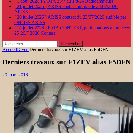
[ 1 août 2026 ]
YOTA 25/7 au 1/8/26
Radioamateurs
[ 21 juillet 2026 ]
ARISS contact audible le 24/07/2026
ARISS
[ 20 juillet 2026 ]
ARISS contact du 23/07/2026 audible par
ON4ISS
ARISS
[ 14 juillet 2026 ]
IOTA CONTEST, participations annoncées
25-26/7 2026
Contest
Rechercher :
Accueil
Divers
Derniers travaux sur F1ZEV alias F5DFN
Derniers travaux sur F1ZEV alias F5DFN
29 mars 2016