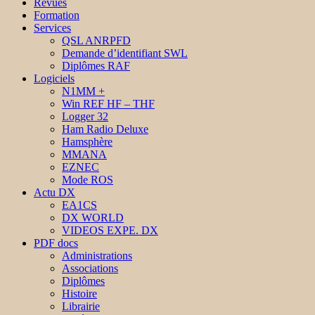
Revues
Formation
Services
QSL ANRPFD
Demande d’identifiant SWL
Diplômes RAF
Logiciels
N1MM +
Win REF HF – THF
Logger 32
Ham Radio Deluxe
Hamsphère
MMANA
EZNEC
Mode ROS
Actu DX
EA1CS
DX WORLD
VIDEOS EXPE. DX
PDF docs
Administrations
Associations
Diplômes
Histoire
Librairie