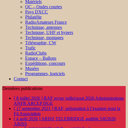
Matériels
OC – Ondes courtes
Pays DXCC
Philatélie
RadioAmateurs France
Technique, antennes
Technique, UHF et hypers
Technique, montages
Télégraphie, CW
Trafic
RadioClubs
Espace – Ballons
Expéditions, concours
Musées
Programmes, logiciels
Contact
Dernières publications
[ 8 juillet 2026 ]
RAF revue juillet/aout 2026
Administrations
ANFR ARCEP DGE
[ 17 septembre 2021 ]
RAF, préparation à l’examen pour la
F4
Association
[ 4 août 2026 ]
ARISS TELEBRIDGE audible 5/8/2026
ARISS