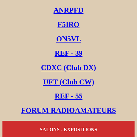
ANRPFD
F5IRO
ON5VL
REF - 39
CDXC (Club DX)
UFT (Club CW)
REF - 55
FORUM RADIOAMATEURS
SALONS - EXPOSITIONS