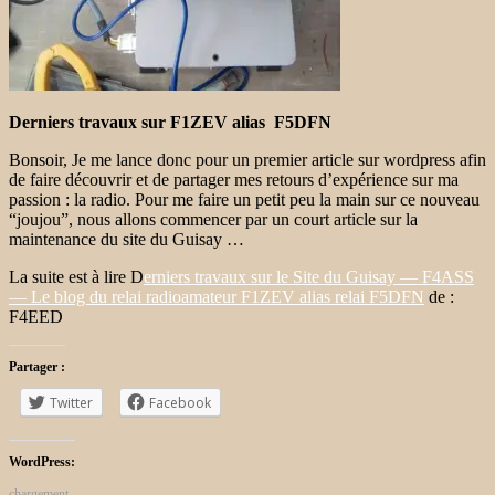
Derniers travaux sur F1ZEV alias F5DFN
Bonsoir, Je me lance donc pour un premier article sur wordpress afin
de faire découvrir et de partager mes retours d’expérience sur ma
passion : la radio. Pour me faire un petit peu la main sur ce nouveau
“joujou”, nous allons commencer par un court article sur la
maintenance du site du Guisay …
La suite est à lire D
erniers travaux sur le Site du Guisay — F4ASS
— Le blog du relai radioamateur F1ZEV alias relai F5DFN
de :
F4EED
Partager :
Twitter
Facebook
WordPress:
chargement…