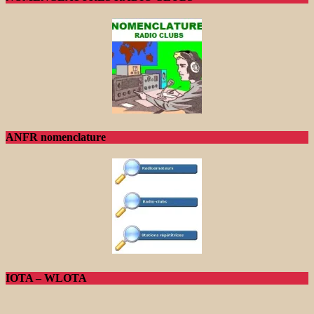
ANFR nomenclature
IOTA – WLOTA