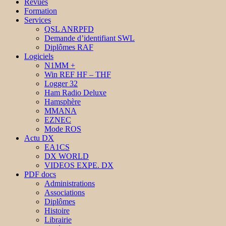
Revues
Formation
Services
QSL ANRPFD
Demande d’identifiant SWL
Diplômes RAF
Logiciels
N1MM +
Win REF HF – THF
Logger 32
Ham Radio Deluxe
Hamsphère
MMANA
EZNEC
Mode ROS
Actu DX
EA1CS
DX WORLD
VIDEOS EXPE. DX
PDF docs
Administrations
Associations
Diplômes
Histoire
Librairie