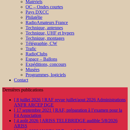
Matériels
OC – Ondes courtes
Pays DXCC
Philatélie
RadioAmateurs France
Technique, antennes
Technique, UHF et hypers
Technique, montages
Télégraphie, CW
Trafic
RadioClubs
Espace – Ballons
Expéditions, concours
Musées
Programmes, logiciels
Contact
Dernières publications
[ 8 juillet 2026 ]
RAF revue juillet/aout 2026
Administrations
ANFR ARCEP DGE
[ 17 septembre 2021 ]
RAF, préparation à l’examen pour la
F4
Association
[ 4 août 2026 ]
ARISS TELEBRIDGE audible 5/8/2026
ARISS