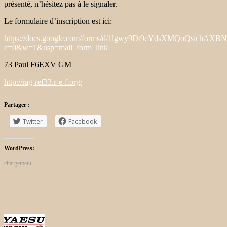
présenté, n’hésitez pas à le signaler.
Le formulaire d’inscription est ici:
https://docs.google.com/forms/d/1lgwy9Dt9eYdsXMQoQsichA
c=0&w=1&usp=mail_form_link
73 Paul F6EXV GM
http://rag-ref33.r-e-f.org/
Partager :
Twitter
Facebook
WordPress:
chargement…