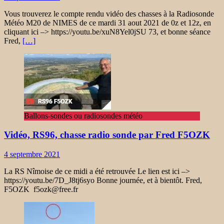
Vous trouverez le compte rendu vidéo des chasses à la Radiosonde
Météo M20 de NIMES de ce mardi 31 aout 2021 de 0z et 12z, en
cliquant ici –> https://youtu.be/xuN8Yel0jSU 73, et bonne séance
Fred,
[…]
Ballons-sondes ou radiosondes météo
Vidéo, RS96, chasse radio sonde par Fred F5OZK
4 septembre 2021
La RS Nîmoise de ce midi a été retrouvée Le lien est ici –>
https://youtu.be/7D_J8tj6syo Bonne journée, et à bientôt. Fred,
F5OZK f5ozk@free.fr