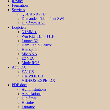
Revues
Formation
Services
QSL ANRPFD
Demande d’identifiant SWL
Diplômes RAF
Logiciels
N1MM +
Win REF HF – THF
Logger 32
Ham Radio Deluxe
Hamsphère
MMANA
EZNEC
Mode ROS
Actu DX
EA1CS
DX WORLD
VIDEOS EXPE. DX
PDF docs
Administrations
Associations
Diplômes
Histoire
Librairie