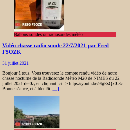
Ballons-sondes ou radiosondes météo
Vidéo chasse radio sonde 22/7/2021 par Fred
F5OZK
31 juillet 2021
Bonjour à tous, Vous trouverez le compte rendu vidéo de notre
chasse nocturne de la Radiosonde Météo M20 de NIMES du 22
juillet 2021 de 0z, en cliquant ici –> https://youtu.be/9tgEsQx0-3c
Bonne séance, et à bientôt
[…]