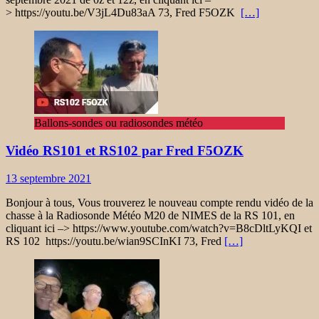
> https://youtu.be/V3jL4Du83aA 73, Fred F5OZK
[…]
Ballons-sondes ou radiosondes météo
Vidéo RS101 et RS102 par Fred F5OZK
13 septembre 2021
Bonjour à tous, Vous trouverez le nouveau compte rendu vidéo de la
chasse à la Radiosonde Météo M20 de NIMES de la RS 101, en
cliquant ici –> https://www.youtube.com/watch?v=B8cDltLyKQI et
RS 102 https://youtu.be/wian9SCInKI 73, Fred
[…]