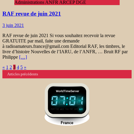
Administrations ANFR ARCEP DGE
RAF revue de juin 2021
3 juin 2021
RAF revue de juin 2021 Si vous souhaitez recevoir la revue
GRATUITE par mail, faite une demande
à radioamateurs.france@gmail.com Editorial RAF, les timbres, le
livre d’histoire Nouvelles de l’IARU, de l’ANFR, … Bruit RF par
Philippe
[…]
Navigation
«
1
2
3
4
5
»
Articles précédents
des
articles