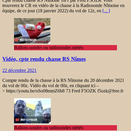
Cpte rendu chasse RS Nîmoise 18/1 par Fred F5OZK Vous
trouverez le CR en vidéo de la chasse à la Radiosonde Nîmoise en
équipe, de ce jour (18 janvier 2022) du vol de 12z, en
[…]
Ballons-sondes ou radiosondes météo
Vidéo, cpte rendu chasse RS Nîmes
22 décembre 2021
Compte rendu de la chasse à la RS Nîmoise du 20 décembre 2021
du vol de 00z. Vidéo du vol de 00z, en cliquant ici –
> https://youtu.be/oSo08mmZ6h8 73 Fred F5OZK f5ozk@free.fr
Ballons-sondes ou radiosondes météo