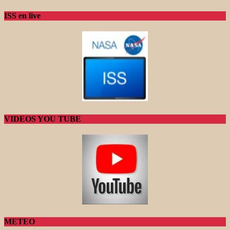
ISS en live
VIDEOS YOU TUBE
METEO