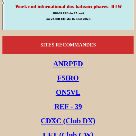
SITES RECOMMANDES
ANRPFD
F5IRO
ON5VL
REF - 39
CDXC (Club DX)
UFT (Club CW)