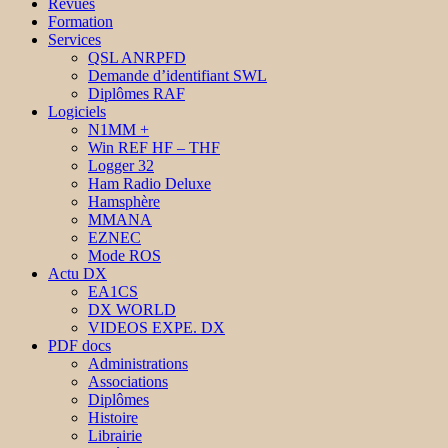
Revues
Formation
Services
QSL ANRPFD
Demande d’identifiant SWL
Diplômes RAF
Logiciels
N1MM +
Win REF HF – THF
Logger 32
Ham Radio Deluxe
Hamsphère
MMANA
EZNEC
Mode ROS
Actu DX
EA1CS
DX WORLD
VIDEOS EXPE. DX
PDF docs
Administrations
Associations
Diplômes
Histoire
Librairie