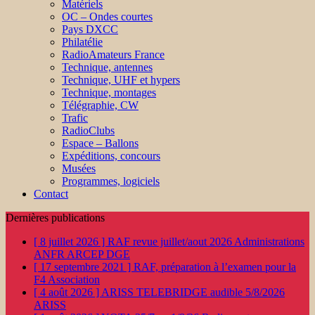
Matériels
OC – Ondes courtes
Pays DXCC
Philatélie
RadioAmateurs France
Technique, antennes
Technique, UHF et hypers
Technique, montages
Télégraphie, CW
Trafic
RadioClubs
Espace – Ballons
Expéditions, concours
Musées
Programmes, logiciels
Contact
Dernières publications
[ 8 juillet 2026 ]
RAF revue juillet/aout 2026
Administrations
ANFR ARCEP DGE
[ 17 septembre 2021 ]
RAF, préparation à l’examen pour la
F4
Association
[ 4 août 2026 ]
ARISS TELEBRIDGE audible 5/8/2026
ARISS