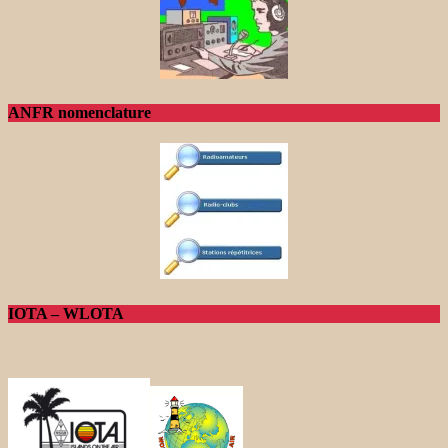
ANFR nomenclature
IOTA – WLOTA