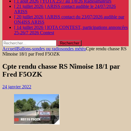
[ 1 août 2026 ]
YOTA 25/7 au 1/8/26
Radioamateurs
[ 21 juillet 2026 ]
ARISS contact audible le 24/07/2026
ARISS
[ 20 juillet 2026 ]
ARISS contact du 23/07/2026 audible par
ON4ISS
ARISS
[ 14 juillet 2026 ]
IOTA CONTEST, participations annoncées
25-26/7 2026
Contest
Rechercher :
Accueil
Ballons-sondes ou radiosondes météo
Cpte rendu chasse RS
Nîmoise 18/1 par Fred F5OZK
Cpte rendu chasse RS Nîmoise 18/1 par
Fred F5OZK
24 janvier 2022