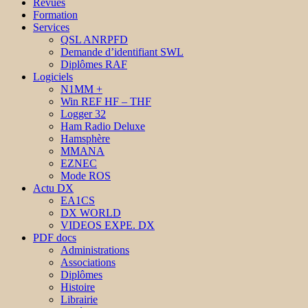
Revues
Formation
Services
QSL ANRPFD
Demande d’identifiant SWL
Diplômes RAF
Logiciels
N1MM +
Win REF HF – THF
Logger 32
Ham Radio Deluxe
Hamsphère
MMANA
EZNEC
Mode ROS
Actu DX
EA1CS
DX WORLD
VIDEOS EXPE. DX
PDF docs
Administrations
Associations
Diplômes
Histoire
Librairie