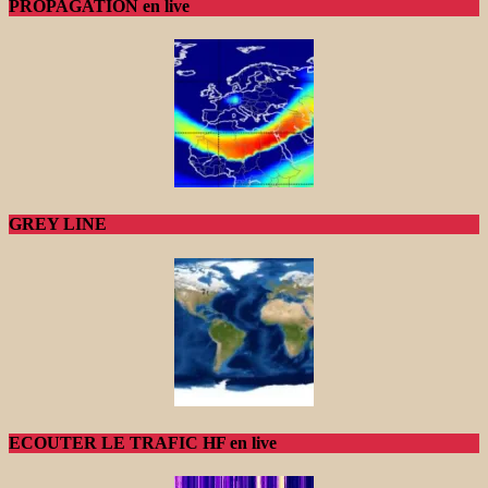
PROPAGATION en live
GREY LINE
ECOUTER LE TRAFIC HF en live