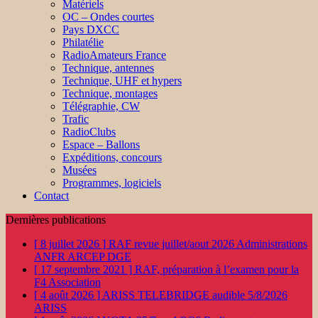
Matériels
OC – Ondes courtes
Pays DXCC
Philatélie
RadioAmateurs France
Technique, antennes
Technique, UHF et hypers
Technique, montages
Télégraphie, CW
Trafic
RadioClubs
Espace – Ballons
Expéditions, concours
Musées
Programmes, logiciels
Contact
Dernières publications
[ 8 juillet 2026 ]
RAF revue juillet/aout 2026
Administrations
ANFR ARCEP DGE
[ 17 septembre 2021 ]
RAF, préparation à l’examen pour la
F4
Association
[ 4 août 2026 ]
ARISS TELEBRIDGE audible 5/8/2026
ARISS