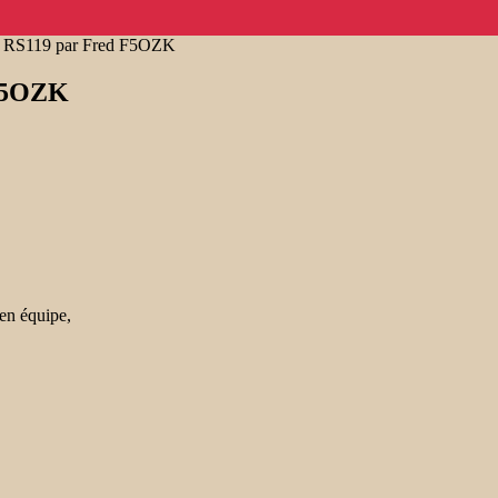
se RS119 par Fred F5OZK
 F5OZK
en équipe,