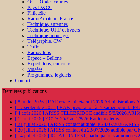
OC – Ondes courtes
Pays DXCC
Philatélie
RadioAmateurs France
Technique, antennes
Technique, UHF et hypers
Technique, montages
Télégraphie, CW
Trafic
RadioClubs
Espace – Ballons
Expéditions, concours
Musées
Programmes, logiciels
Contact
Dernières publications
[ 8 juillet 2026 ]
RAF revue juillet/aout 2026
Administration
[ 17 septembre 2021 ]
RAF, préparation à l’examen pour la F4
[ 4 août 2026 ]
ARISS TELEBRIDGE audible 5/8/2026
ARIS
[ 1 août 2026 ]
YOTA 25/7 au 1/8/26
Radioamateurs
[ 21 juillet 2026 ]
ARISS contact audible le 24/07/2026
ARISS
[ 20 juillet 2026 ]
ARISS contact du 23/07/2026 audible par 
[ 14 juillet 2026 ]
IOTA CONTEST, participations annoncées 