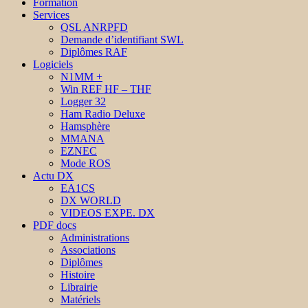
Formation
Services
QSL ANRPFD
Demande d’identifiant SWL
Diplômes RAF
Logiciels
N1MM +
Win REF HF – THF
Logger 32
Ham Radio Deluxe
Hamsphère
MMANA
EZNEC
Mode ROS
Actu DX
EA1CS
DX WORLD
VIDEOS EXPE. DX
PDF docs
Administrations
Associations
Diplômes
Histoire
Librairie
Matériels