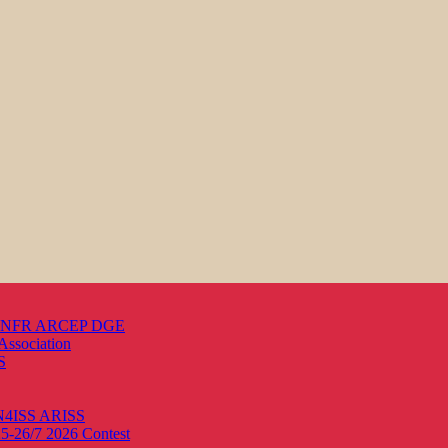
s ANFR ARCEP DGE
Association
S
ON4ISS
ARISS
25-26/7 2026
Contest