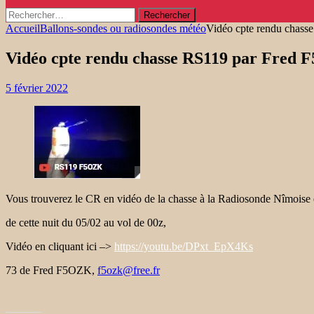
Rechercher :
Accueil
Ballons-sondes ou radiosondes météo
Vidéo cpte rendu chas
Vidéo cpte rendu chasse RS119 par Fred
5 février 2022
Vous trouverez le CR en vidéo de la chasse à la Radiosonde Nîmoise 
de cette nuit du 05/02 au vol de 00z,
Vidéo en cliquant ici –>
https://youtu.be/DPxt_EpX4Ks
73 de Fred F5OZK,
f5ozk@free.fr