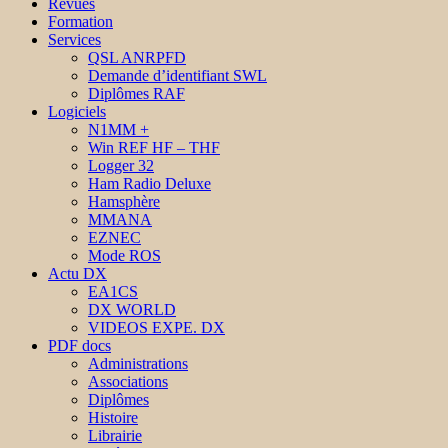
Revues
Formation
Services
QSL ANRPFD
Demande d’identifiant SWL
Diplômes RAF
Logiciels
N1MM +
Win REF HF – THF
Logger 32
Ham Radio Deluxe
Hamsphère
MMANA
EZNEC
Mode ROS
Actu DX
EA1CS
DX WORLD
VIDEOS EXPE. DX
PDF docs
Administrations
Associations
Diplômes
Histoire
Librairie