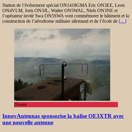
Station de l’événement spécial ON1418GMA Eric ON3EE, Leon
ON4VLM, Joris ON3JL, Walter ON5WAL, Niels ON3NE et
l’opérateur invité Swa ON5SWA vont commémorer le bâtiment et la
construction de l’aérodrome militaire allemand et de l’école de
[…]
Divers
InnovAntennas sponsorise la balise OE3XTR avec
une nouvelle antenne