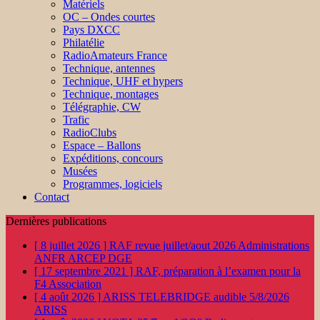
Matériels
OC – Ondes courtes
Pays DXCC
Philatélie
RadioAmateurs France
Technique, antennes
Technique, UHF et hypers
Technique, montages
Télégraphie, CW
Trafic
RadioClubs
Espace – Ballons
Expéditions, concours
Musées
Programmes, logiciels
Contact
Dernières publications
[ 8 juillet 2026 ]
RAF revue juillet/aout 2026
Administrations
ANFR ARCEP DGE
[ 17 septembre 2021 ]
RAF, préparation à l’examen pour la
F4
Association
[ 4 août 2026 ]
ARISS TELEBRIDGE audible 5/8/2026
ARISS