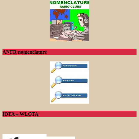
ANFR nomenclature
IOTA – WLOTA