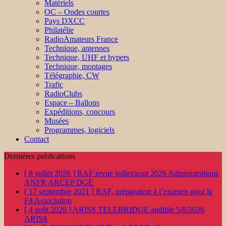
Matériels
OC – Ondes courtes
Pays DXCC
Philatélie
RadioAmateurs France
Technique, antennes
Technique, UHF et hypers
Technique, montages
Télégraphie, CW
Trafic
RadioClubs
Espace – Ballons
Expéditions, concours
Musées
Programmes, logiciels
Contact
Dernières publications
[ 8 juillet 2026 ]
RAF revue juillet/aout 2026
Administrations
ANFR ARCEP DGE
[ 17 septembre 2021 ]
RAF, préparation à l’examen pour la
F4
Association
[ 4 août 2026 ]
ARISS TELEBRIDGE audible 5/8/2026
ARISS