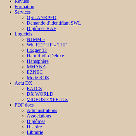
Revues
Formation
Services
QSL ANRPFD
Demande d’identifiant SWL
Diplômes RAF
Logiciels
N1MM +
Win REF HF – THF
Logger 32
Ham Radio Deluxe
Hamsphère
MMANA
EZNEC
Mode ROS
Actu DX
EA1CS
DX WORLD
VIDEOS EXPE. DX
PDF docs
Administrations
Associations
Diplômes
Histoire
Librairie