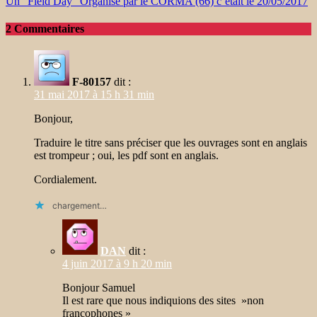
Un “Field Day” Organisé par le CORMA (66) c’était le 20/05/2017
2 Commentaires
F-80157
dit :
31 mai 2017 à 15 h 31 min
Bonjour,
Traduire le titre sans préciser que les ouvrages sont en anglais
est trompeur ; oui, les pdf sont en anglais.
Cordialement.
chargement…
DAN
dit :
4 juin 2017 à 9 h 20 min
Bonjour Samuel
Il est rare que nous indiquions des sites »non
francophones »