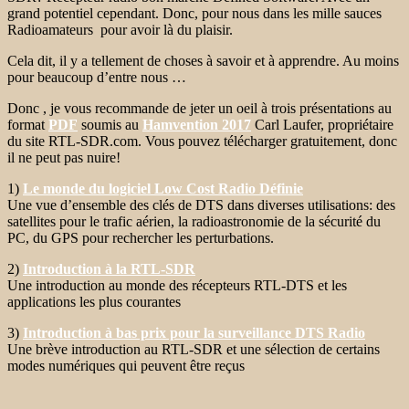
grand potentiel cependant. Donc, pour nous dans les mille sauces
Radioamateurs pour avoir là du plaisir.
Cela dit, il y a tellement de choses à savoir et à apprendre. Au moins
pour beaucoup d’entre nous …
Donc , je vous recommande de jeter un oeil à trois présentations au
format
PDF
soumis au
Hamvention 2017
Carl Laufer, propriétaire
du site RTL-SDR.com. Vous pouvez télécharger gratuitement, donc
il ne peut pas nuire!
1)
Le monde du logiciel Low Cost Radio Définie
Une vue d’ensemble des clés de DTS dans diverses utilisations: des
satellites pour le trafic aérien, la radioastronomie de la sécurité du
PC, du GPS pour rechercher les perturbations.
2)
Introduction à la RTL-SDR
Une introduction au monde des récepteurs RTL-DTS et les
applications les plus courantes
3)
Introduction à bas prix pour la surveillance DTS Radio
Une brève introduction au RTL-SDR et une sélection de certains
modes numériques qui peuvent être reçus