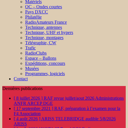
Matériels
OC – Ondes courtes
Pays DXCC
Philatélie
RadioAmateurs France
Technique, antennes
Technique, UHF et hypers
Technique, montages
Télégraphie, CW
Trafic
RadioClubs
Espace – Ballons
Expéditions, concours
Musées
Programmes, logiciels
Contact
Dernières publications
[ 8 juillet 2026 ]
RAF revue juillet/aout 2026
Administrations
ANFR ARCEP DGE
[ 17 septembre 2021 ]
RAF, préparation à l’examen pour la
F4
Association
[ 4 août 2026 ]
ARISS TELEBRIDGE audible 5/8/2026
ARISS