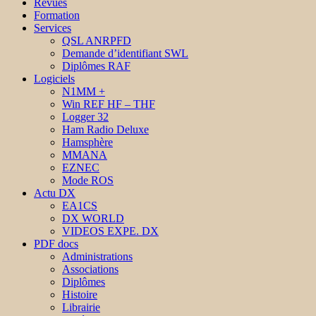
Revues
Formation
Services
QSL ANRPFD
Demande d’identifiant SWL
Diplômes RAF
Logiciels
N1MM +
Win REF HF – THF
Logger 32
Ham Radio Deluxe
Hamsphère
MMANA
EZNEC
Mode ROS
Actu DX
EA1CS
DX WORLD
VIDEOS EXPE. DX
PDF docs
Administrations
Associations
Diplômes
Histoire
Librairie