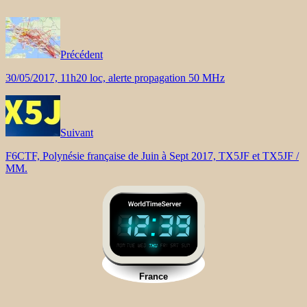
Précédent
30/05/2017, 11h20 loc, alerte propagation 50 MHz
Suivant
F6CTF, Polynésie française de Juin à Sept 2017, TX5JF et TX5JF /
MM.