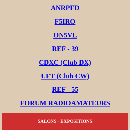
ANRPFD
F5IRO
ON5VL
REF - 39
CDXC (Club DX)
UFT (Club CW)
REF - 55
FORUM RADIOAMATEURS
SALONS - EXPOSITIONS