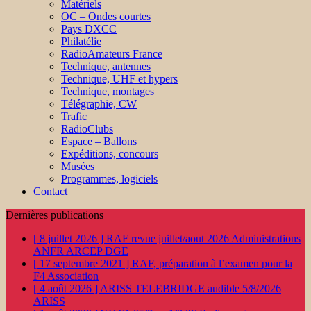
Matériels
OC – Ondes courtes
Pays DXCC
Philatélie
RadioAmateurs France
Technique, antennes
Technique, UHF et hypers
Technique, montages
Télégraphie, CW
Trafic
RadioClubs
Espace – Ballons
Expéditions, concours
Musées
Programmes, logiciels
Contact
Dernières publications
[ 8 juillet 2026 ]
RAF revue juillet/aout 2026
Administrations
ANFR ARCEP DGE
[ 17 septembre 2021 ]
RAF, préparation à l’examen pour la
F4
Association
[ 4 août 2026 ]
ARISS TELEBRIDGE audible 5/8/2026
ARISS