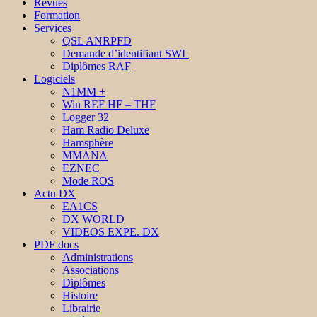
Revues
Formation
Services
QSL ANRPFD
Demande d’identifiant SWL
Diplômes RAF
Logiciels
N1MM +
Win REF HF – THF
Logger 32
Ham Radio Deluxe
Hamsphère
MMANA
EZNEC
Mode ROS
Actu DX
EA1CS
DX WORLD
VIDEOS EXPE. DX
PDF docs
Administrations
Associations
Diplômes
Histoire
Librairie