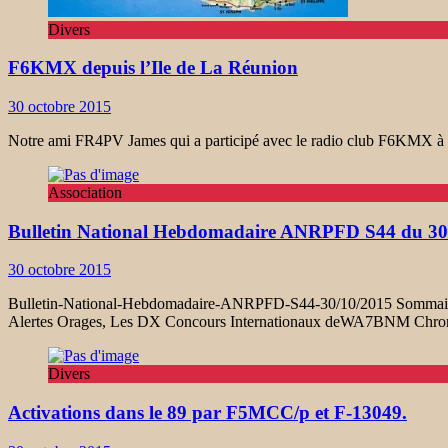
Divers
F6KMX depuis l’Ile de La Réunion
30 octobre 2015
Notre ami FR4PV James qui a participé avec le radio club F6KMX à u
Association
Bulletin National Hebdomadaire ANRPFD S44 du 30
30 octobre 2015
Bulletin-National-Hebdomadaire-ANRPFD-S44-30/10/2015 Sommaire Ac
Alertes Orages, Les DX Concours Internationaux deWA7BNM Chron
Divers
Activations dans le 89 par F5MCC/p et F-13049.