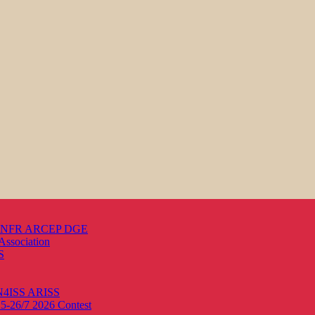
s ANFR ARCEP DGE
Association
S
ON4ISS
ARISS
25-26/7 2026
Contest