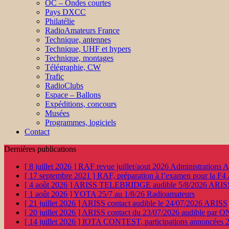
OC – Ondes courtes
Pays DXCC
Philatélie
RadioAmateurs France
Technique, antennes
Technique, UHF et hypers
Technique, montages
Télégraphie, CW
Trafic
RadioClubs
Espace – Ballons
Expéditions, concours
Musées
Programmes, logiciels
Contact
Dernières publications
[ 8 juillet 2026 ]
RAF revue juillet/aout 2026
Administration
[ 17 septembre 2021 ]
RAF, préparation à l’examen pour la F4
[ 4 août 2026 ]
ARISS TELEBRIDGE audible 5/8/2026
ARIS
[ 1 août 2026 ]
YOTA 25/7 au 1/8/26
Radioamateurs
[ 21 juillet 2026 ]
ARISS contact audible le 24/07/2026
ARISS
[ 20 juillet 2026 ]
ARISS contact du 23/07/2026 audible par 
[ 14 juillet 2026 ]
IOTA CONTEST, participations annoncées 