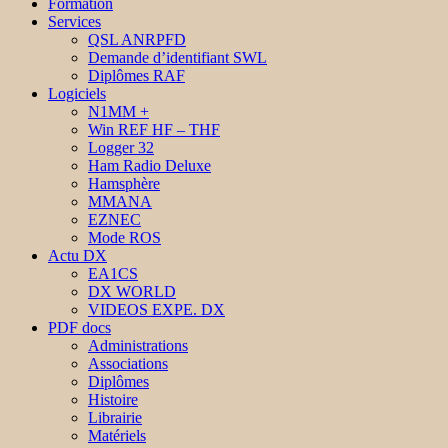
Formation
Services
QSL ANRPFD
Demande d’identifiant SWL
Diplômes RAF
Logiciels
N1MM +
Win REF HF – THF
Logger 32
Ham Radio Deluxe
Hamsphère
MMANA
EZNEC
Mode ROS
Actu DX
EA1CS
DX WORLD
VIDEOS EXPE. DX
PDF docs
Administrations
Associations
Diplômes
Histoire
Librairie
Matériels