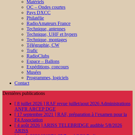
Matériels
OC – Ondes courtes
Pays DXCC
Philatélie
RadioAmateurs France
Technique, antennes
Technique, UHF et hypers
Technique, montages
Télégraphie, CW
Trafic
RadioClubs
Espace – Ballons
Expéditions, concours
Musées
Programmes, logiciels
Contact
Dernières publications
[ 8 juillet 2026 ]
RAF revue juillet/aout 2026
Administrations
ANFR ARCEP DGE
[ 17 septembre 2021 ]
RAF, préparation à l’examen pour la
F4
Association
[ 4 août 2026 ]
ARISS TELEBRIDGE audible 5/8/2026
ARISS