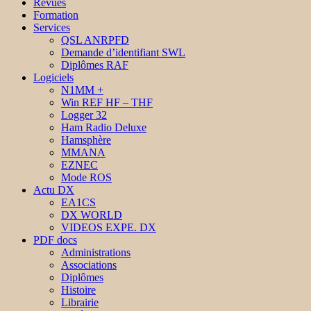
Revues
Formation
Services
QSL ANRPFD
Demande d’identifiant SWL
Diplômes RAF
Logiciels
N1MM +
Win REF HF – THF
Logger 32
Ham Radio Deluxe
Hamsphère
MMANA
EZNEC
Mode ROS
Actu DX
EA1CS
DX WORLD
VIDEOS EXPE. DX
PDF docs
Administrations
Associations
Diplômes
Histoire
Librairie