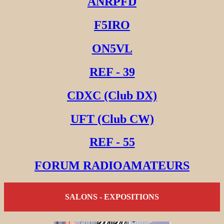
ANRPFD
F5IRO
ON5VL
REF - 39
CDXC (Club DX)
UFT (Club CW)
REF - 55
FORUM RADIOAMATEURS
SALONS - EXPOSITIONS