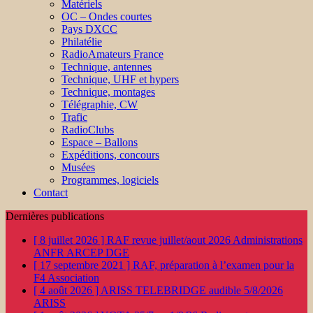
Matériels
OC – Ondes courtes
Pays DXCC
Philatélie
RadioAmateurs France
Technique, antennes
Technique, UHF et hypers
Technique, montages
Télégraphie, CW
Trafic
RadioClubs
Espace – Ballons
Expéditions, concours
Musées
Programmes, logiciels
Contact
Dernières publications
[ 8 juillet 2026 ]
RAF revue juillet/aout 2026
Administrations
ANFR ARCEP DGE
[ 17 septembre 2021 ]
RAF, préparation à l’examen pour la
F4
Association
[ 4 août 2026 ]
ARISS TELEBRIDGE audible 5/8/2026
ARISS