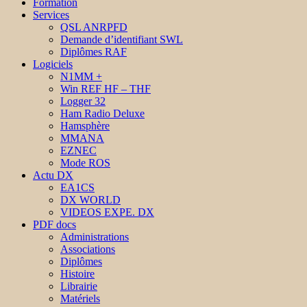
Formation
Services
QSL ANRPFD
Demande d’identifiant SWL
Diplômes RAF
Logiciels
N1MM +
Win REF HF – THF
Logger 32
Ham Radio Deluxe
Hamsphère
MMANA
EZNEC
Mode ROS
Actu DX
EA1CS
DX WORLD
VIDEOS EXPE. DX
PDF docs
Administrations
Associations
Diplômes
Histoire
Librairie
Matériels