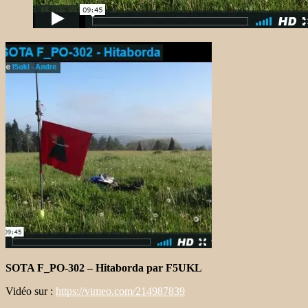
SOTA F_PO-302 – Hitaborda par F5UKL
Vidéo sur :
https://vimeo.com/214987839