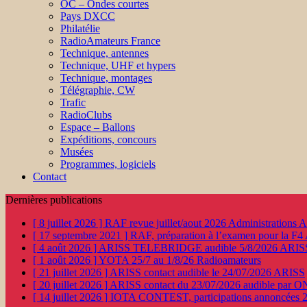
OC – Ondes courtes
Pays DXCC
Philatélie
RadioAmateurs France
Technique, antennes
Technique, UHF et hypers
Technique, montages
Télégraphie, CW
Trafic
RadioClubs
Espace – Ballons
Expéditions, concours
Musées
Programmes, logiciels
Contact
Dernières publications
[ 8 juillet 2026 ]
RAF revue juillet/aout 2026
Administration
[ 17 septembre 2021 ]
RAF, préparation à l’examen pour la F4
[ 4 août 2026 ]
ARISS TELEBRIDGE audible 5/8/2026
ARIS
[ 1 août 2026 ]
YOTA 25/7 au 1/8/26
Radioamateurs
[ 21 juillet 2026 ]
ARISS contact audible le 24/07/2026
ARISS
[ 20 juillet 2026 ]
ARISS contact du 23/07/2026 audible par 
[ 14 juillet 2026 ]
IOTA CONTEST, participations annoncées 