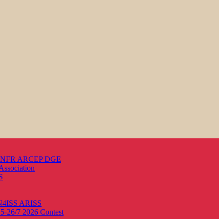
s ANFR ARCEP DGE
Association
S
ON4ISS
ARISS
25-26/7 2026
Contest