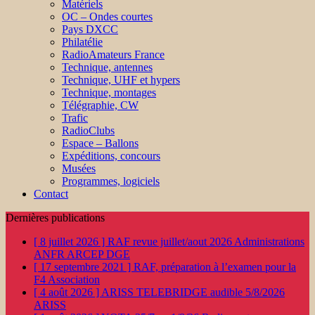
Matériels
OC – Ondes courtes
Pays DXCC
Philatélie
RadioAmateurs France
Technique, antennes
Technique, UHF et hypers
Technique, montages
Télégraphie, CW
Trafic
RadioClubs
Espace – Ballons
Expéditions, concours
Musées
Programmes, logiciels
Contact
Dernières publications
[ 8 juillet 2026 ]
RAF revue juillet/aout 2026
Administrations
ANFR ARCEP DGE
[ 17 septembre 2021 ]
RAF, préparation à l’examen pour la
F4
Association
[ 4 août 2026 ]
ARISS TELEBRIDGE audible 5/8/2026
ARISS