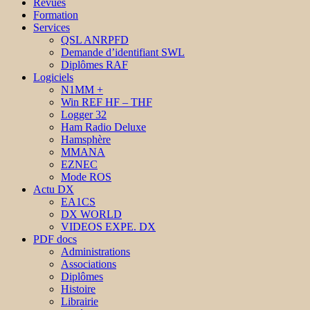
Revues
Formation
Services
QSL ANRPFD
Demande d’identifiant SWL
Diplômes RAF
Logiciels
N1MM +
Win REF HF – THF
Logger 32
Ham Radio Deluxe
Hamsphère
MMANA
EZNEC
Mode ROS
Actu DX
EA1CS
DX WORLD
VIDEOS EXPE. DX
PDF docs
Administrations
Associations
Diplômes
Histoire
Librairie