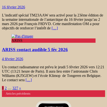
16 février 2026
L’indicatif spécial TM23AAW sera activé pour la 23ème édition de
la semaine internationale de l’antarctique du 16 février jusqu’au 2
mars 2026 par François F8DVD. Cette manifestation OM a pour
objectifs de renforcer l’intérêt de
[…]
ARISS
ARISS contact audible 5 fév 2026
4 février 2026
Un contact radioamateur est prévu le jeudi 5 février 2026 vers 12:21
UTC (13:21 heure de Paris). Il aura lieu entre l’astronaute Chris
Williams (KJ5GEW) et l’école Klimop de Tongeren en Belgique.
Le contact sera
[…]
Navigation
1
2
…
327
»
Articles précédents
des
articles