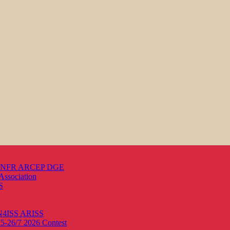
s ANFR ARCEP DGE
Association
S
ON4ISS
ARISS
25-26/7 2026
Contest