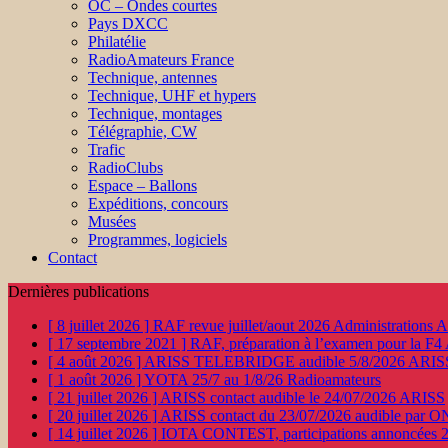
OC – Ondes courtes
Pays DXCC
Philatélie
RadioAmateurs France
Technique, antennes
Technique, UHF et hypers
Technique, montages
Télégraphie, CW
Trafic
RadioClubs
Espace – Ballons
Expéditions, concours
Musées
Programmes, logiciels
Contact
Dernières publications
[ 8 juillet 2026 ]
RAF revue juillet/aout 2026
Administration
[ 17 septembre 2021 ]
RAF, préparation à l’examen pour la F4
[ 4 août 2026 ]
ARISS TELEBRIDGE audible 5/8/2026
ARIS
[ 1 août 2026 ]
YOTA 25/7 au 1/8/26
Radioamateurs
[ 21 juillet 2026 ]
ARISS contact audible le 24/07/2026
ARISS
[ 20 juillet 2026 ]
ARISS contact du 23/07/2026 audible par 
[ 14 juillet 2026 ]
IOTA CONTEST, participations annoncées 