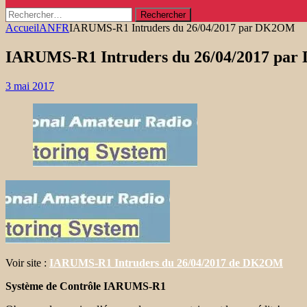
Rechercher :
Accueil
ANFR
IARUMS-R1 Intruders du 26/04/2017 par DK2OM
IARUMS-R1 Intruders du 26/04/2017 pa
3 mai 2017
Voir site :
IARUMS-R1 Intruders du 26
/04/2017 de DK2OM
Système de Contrôle IARUMS-R1