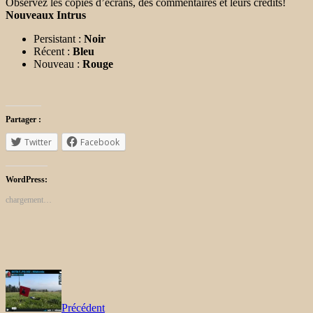
Observez les copies d’écrans, des commentaires et leurs crédits!
Nouveaux Intrus
Persistant :
Noir
Récent :
Bleu
Nouveau :
Rouge
Partager :
Twitter
Facebook
WordPress:
chargement…
Précédent