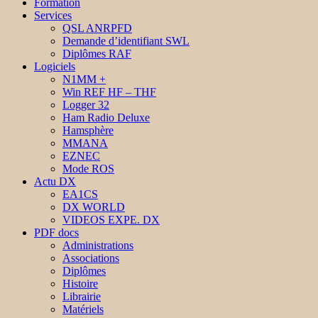
Formation
Services
QSL ANRPFD
Demande d’identifiant SWL
Diplômes RAF
Logiciels
N1MM +
Win REF HF – THF
Logger 32
Ham Radio Deluxe
Hamsphère
MMANA
EZNEC
Mode ROS
Actu DX
EA1CS
DX WORLD
VIDEOS EXPE. DX
PDF docs
Administrations
Associations
Diplômes
Histoire
Librairie
Matériels