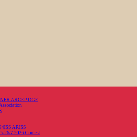
s ANFR ARCEP DGE
Association
S
ON4ISS
ARISS
25-26/7 2026
Contest