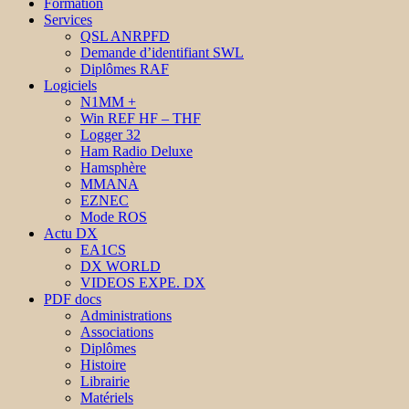
Formation
Services
QSL ANRPFD
Demande d’identifiant SWL
Diplômes RAF
Logiciels
N1MM +
Win REF HF – THF
Logger 32
Ham Radio Deluxe
Hamsphère
MMANA
EZNEC
Mode ROS
Actu DX
EA1CS
DX WORLD
VIDEOS EXPE. DX
PDF docs
Administrations
Associations
Diplômes
Histoire
Librairie
Matériels