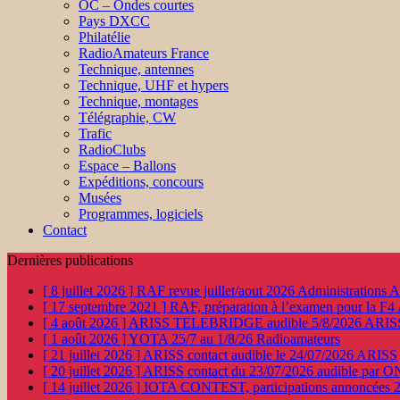
OC – Ondes courtes
Pays DXCC
Philatélie
RadioAmateurs France
Technique, antennes
Technique, UHF et hypers
Technique, montages
Télégraphie, CW
Trafic
RadioClubs
Espace – Ballons
Expéditions, concours
Musées
Programmes, logiciels
Contact
Dernières publications
[ 8 juillet 2026 ]
RAF revue juillet/aout 2026
Administration
[ 17 septembre 2021 ]
RAF, préparation à l’examen pour la F4
[ 4 août 2026 ]
ARISS TELEBRIDGE audible 5/8/2026
ARIS
[ 1 août 2026 ]
YOTA 25/7 au 1/8/26
Radioamateurs
[ 21 juillet 2026 ]
ARISS contact audible le 24/07/2026
ARISS
[ 20 juillet 2026 ]
ARISS contact du 23/07/2026 audible par 
[ 14 juillet 2026 ]
IOTA CONTEST, participations annoncées 