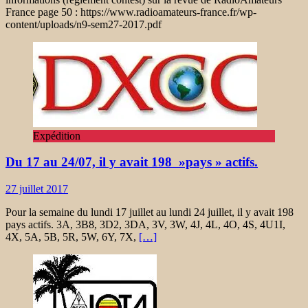
France page 50 : https://www.radioamateurs-france.fr/wp-
content/uploads/n9-sem27-2017.pdf
Expédition
Du 17 au 24/07, il y avait 198 »pays » actifs.
27 juillet 2017
Pour la semaine du lundi 17 juillet au lundi 24 juillet, il y avait 198
pays actifs. 3A, 3B8, 3D2, 3DA, 3V, 3W, 4J, 4L, 4O, 4S, 4U1I,
4X, 5A, 5B, 5R, 5W, 6Y, 7X,
[…]