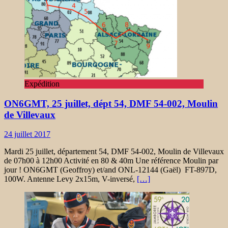
Expédition
ON6GMT, 25 juillet, dépt 54, DMF 54-002, Moulin
de Villevaux
24 juillet 2017
Mardi 25 juillet, département 54, DMF 54-002, Moulin de Villevaux
de 07h00 à 12h00 Activité en 80 & 40m Une référence Moulin par
jour ! ON6GMT (Geoffroy) et/and ONL-12144 (Gaël) FT-897D,
100W. Antenne Levy 2x15m, V-inversé,
[…]