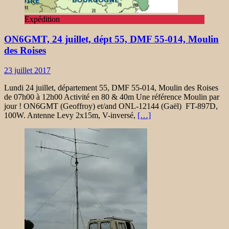
Expédition
ON6GMT, 24 juillet, dépt 55, DMF 55-014, Moulin
des Roises
23 juillet 2017
Lundi 24 juillet, département 55, DMF 55-014, Moulin des Roises
de 07h00 à 12h00 Activité en 80 & 40m Une référence Moulin par
jour ! ON6GMT (Geoffroy) et/and ONL-12144 (Gaël) FT-897D,
100W. Antenne Levy 2x15m, V-inversé,
[…]