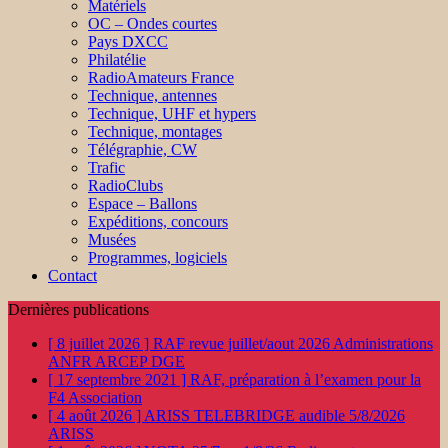
Matériels
OC – Ondes courtes
Pays DXCC
Philatélie
RadioAmateurs France
Technique, antennes
Technique, UHF et hypers
Technique, montages
Télégraphie, CW
Trafic
RadioClubs
Espace – Ballons
Expéditions, concours
Musées
Programmes, logiciels
Contact
Dernières publications
[ 8 juillet 2026 ]
RAF revue juillet/aout 2026
Administrations
ANFR ARCEP DGE
[ 17 septembre 2021 ]
RAF, préparation à l’examen pour la
F4
Association
[ 4 août 2026 ]
ARISS TELEBRIDGE audible 5/8/2026
ARISS