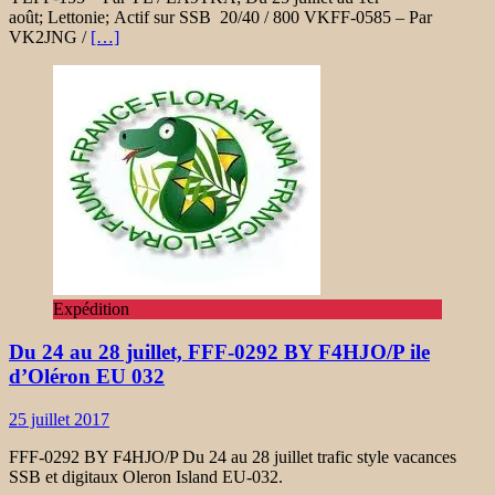
août; Lettonie; Actif sur SSB 20/40 / 800 VKFF-0585 – Par
VK2JNG /
[…]
Expédition
Du 24 au 28 juillet, FFF-0292 BY F4HJO/P ile
d’Oléron EU 032
25 juillet 2017
FFF-0292 BY F4HJO/P Du 24 au 28 juillet trafic style vacances
SSB et digitaux Oleron Island EU-032.