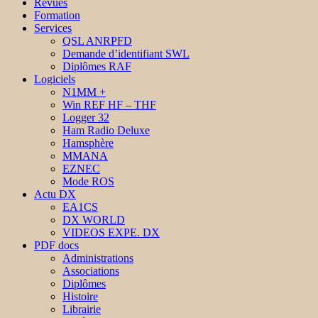
Revues
Formation
Services
QSL ANRPFD
Demande d’identifiant SWL
Diplômes RAF
Logiciels
N1MM +
Win REF HF – THF
Logger 32
Ham Radio Deluxe
Hamsphère
MMANA
EZNEC
Mode ROS
Actu DX
EA1CS
DX WORLD
VIDEOS EXPE. DX
PDF docs
Administrations
Associations
Diplômes
Histoire
Librairie