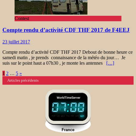
Contest
Compte rendu d’activité CDF THF 2017 de F4EEJ
23 juillet 2017
Compte rendu d’activité CDF THF 2017 Debout de bonne heure ce
samedi matin , je prends connaissance de la météo du jour… Je
suis sur le point haut a 07h30 , je monte les antennes
[…]
Navigation
1
2
…
5
»
Articles précédents
des
articles