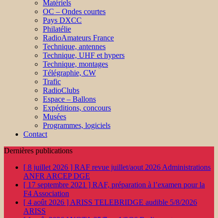
Matériels
OC – Ondes courtes
Pays DXCC
Philatélie
RadioAmateurs France
Technique, antennes
Technique, UHF et hypers
Technique, montages
Télégraphie, CW
Trafic
RadioClubs
Espace – Ballons
Expéditions, concours
Musées
Programmes, logiciels
Contact
Dernières publications
[ 8 juillet 2026 ]
RAF revue juillet/aout 2026
Administrations
ANFR ARCEP DGE
[ 17 septembre 2021 ]
RAF, préparation à l’examen pour la
F4
Association
[ 4 août 2026 ]
ARISS TELEBRIDGE audible 5/8/2026
ARISS