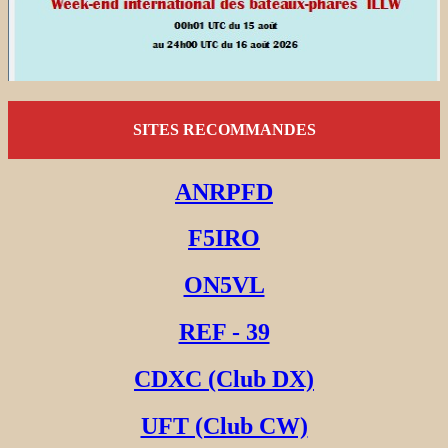
SITES RECOMMANDES
ANRPFD
F5IRO
ON5VL
REF - 39
CDXC (Club DX)
UFT (Club CW)