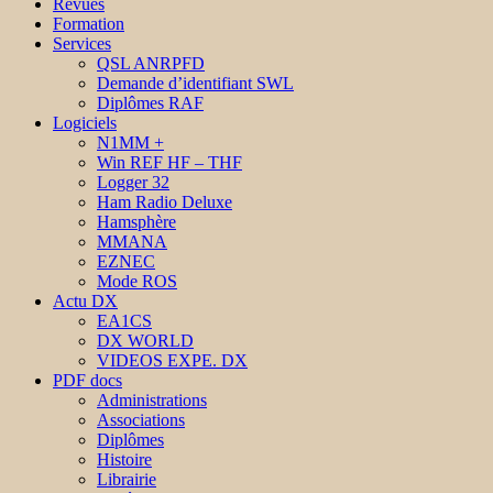
Revues
Formation
Services
QSL ANRPFD
Demande d’identifiant SWL
Diplômes RAF
Logiciels
N1MM +
Win REF HF – THF
Logger 32
Ham Radio Deluxe
Hamsphère
MMANA
EZNEC
Mode ROS
Actu DX
EA1CS
DX WORLD
VIDEOS EXPE. DX
PDF docs
Administrations
Associations
Diplômes
Histoire
Librairie