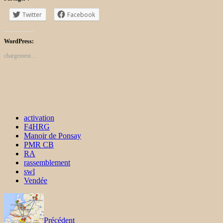
Twitter
Facebook
WordPress:
chargement…
activation
F4HRG
Manoir de Ponsay
PMR CB
RA
rassemblement
swl
Vendée
Précédent