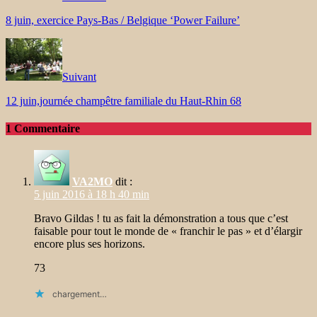
8 juin, exercice Pays-Bas / Belgique ‘Power Failure’
Suivant
12 juin,journée champêtre familiale du Haut-Rhin 68
1 Commentaire
VA2MO
dit :
5 juin 2016 à 18 h 40 min
Bravo Gildas ! tu as fait la démonstration a tous que c’est
faisable pour tout le monde de « franchir le pas » et d’élargir
encore plus ses horizons.
73
chargement…