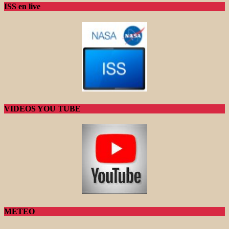
ISS en live
VIDEOS YOU TUBE
METEO