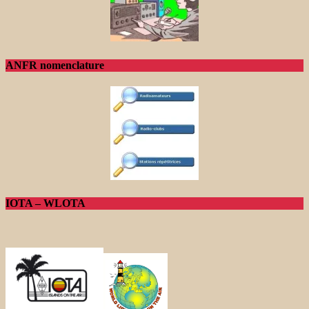
ANFR nomenclature
IOTA – WLOTA