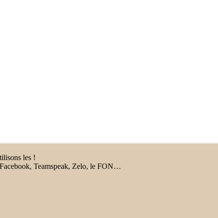
lisons les !
pe, Facebook, Teamspeak, Zelo, le FON…