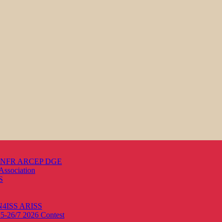
s ANFR ARCEP DGE
Association
S
ON4ISS
ARISS
25-26/7 2026
Contest