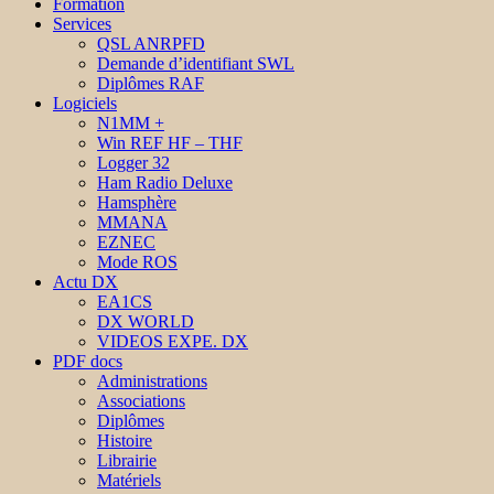
Formation
Services
QSL ANRPFD
Demande d’identifiant SWL
Diplômes RAF
Logiciels
N1MM +
Win REF HF – THF
Logger 32
Ham Radio Deluxe
Hamsphère
MMANA
EZNEC
Mode ROS
Actu DX
EA1CS
DX WORLD
VIDEOS EXPE. DX
PDF docs
Administrations
Associations
Diplômes
Histoire
Librairie
Matériels