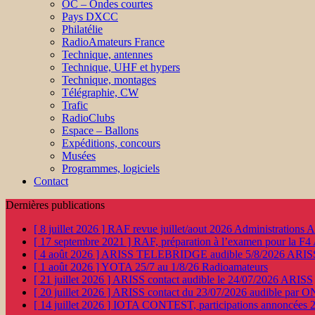
OC – Ondes courtes
Pays DXCC
Philatélie
RadioAmateurs France
Technique, antennes
Technique, UHF et hypers
Technique, montages
Télégraphie, CW
Trafic
RadioClubs
Espace – Ballons
Expéditions, concours
Musées
Programmes, logiciels
Contact
Dernières publications
[ 8 juillet 2026 ]
RAF revue juillet/aout 2026
Administration
[ 17 septembre 2021 ]
RAF, préparation à l’examen pour la F4
[ 4 août 2026 ]
ARISS TELEBRIDGE audible 5/8/2026
ARIS
[ 1 août 2026 ]
YOTA 25/7 au 1/8/26
Radioamateurs
[ 21 juillet 2026 ]
ARISS contact audible le 24/07/2026
ARISS
[ 20 juillet 2026 ]
ARISS contact du 23/07/2026 audible par 
[ 14 juillet 2026 ]
IOTA CONTEST, participations annoncées 