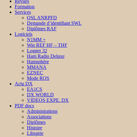
Revues
Formation
Services
QSL ANRPFD
Demande d’identifiant SWL
Diplômes RAF
Logiciels
N1MM +
Win REF HF – THF
Logger 32
Ham Radio Deluxe
Hamsphère
MMANA
EZNEC
Mode ROS
Actu DX
EA1CS
DX WORLD
VIDEOS EXPE. DX
PDF docs
Administrations
Associations
Diplômes
Histoire
Librairie