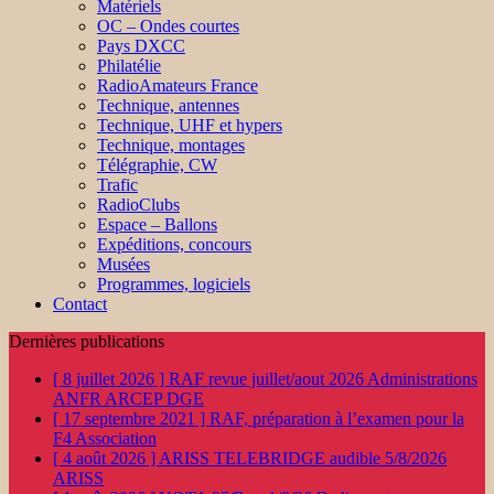
Matériels
OC – Ondes courtes
Pays DXCC
Philatélie
RadioAmateurs France
Technique, antennes
Technique, UHF et hypers
Technique, montages
Télégraphie, CW
Trafic
RadioClubs
Espace – Ballons
Expéditions, concours
Musées
Programmes, logiciels
Contact
Dernières publications
[ 8 juillet 2026 ]
RAF revue juillet/aout 2026
Administrations
ANFR ARCEP DGE
[ 17 septembre 2021 ]
RAF, préparation à l’examen pour la
F4
Association
[ 4 août 2026 ]
ARISS TELEBRIDGE audible 5/8/2026
ARISS