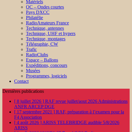
Matériels
OC – Ondes courtes
Pays DXCC
Philatélie
RadioAmateurs France
Technique, antennes
Technique, UHF et hypers
Technique, montages
Télégraphie, CW
Trafic
RadioClubs
Espace – Ballons
Expéditions, concours
Musées
Programmes, logiciels
Contact
Dernières publications
[ 8 juillet 2026 ]
RAF revue juillet/aout 2026
Administrations
ANFR ARCEP DGE
[ 17 septembre 2021 ]
RAF, préparation à l’examen pour la
F4
Association
[ 4 août 2026 ]
ARISS TELEBRIDGE audible 5/8/2026
ARISS