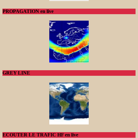
PROPAGATION en live
GREY LINE
ECOUTER LE TRAFIC HF en live