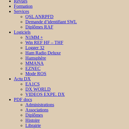
Revues
Formation
Services
QSL ANRPFD
Demande d’identifiant SWL
Diplômes RAF
Logiciels
N1MM +
Win REF HF – THF
Logger 32
Ham Radio Deluxe
Hamsphère
MMANA
EZNEC
Mode ROS
Actu DX
EA1CS
DX WORLD
VIDEOS EXPE. DX
PDF docs
Administrations
Associations
Diplômes
Histoire
Librairie