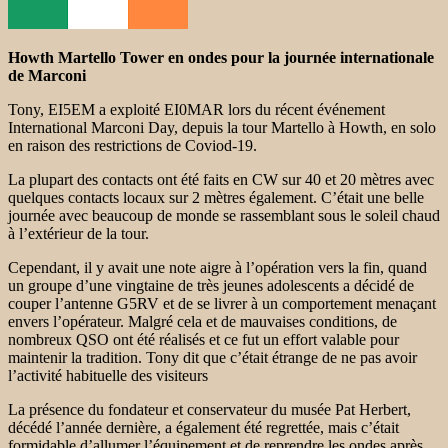
Howth Martello Tower en ondes pour la journée internationale
de Marconi
Tony, EI5EM a exploité EI0MAR lors du récent événement
International Marconi Day, depuis la tour Martello à Howth, en solo
en raison des restrictions de Coviod-19.
La plupart des contacts ont été faits en CW sur 40 et 20 mètres avec
quelques contacts locaux sur 2 mètres également. C’était une belle
journée avec beaucoup de monde se rassemblant sous le soleil chaud
à l’extérieur de la tour.
Cependant, il y avait une note aigre à l’opération vers la fin, quand
un groupe d’une vingtaine de très jeunes adolescents a décidé de
couper l’antenne G5RV et de se livrer à un comportement menaçant
envers l’opérateur. Malgré cela et de mauvaises conditions, de
nombreux QSO ont été réalisés et ce fut un effort valable pour
maintenir la tradition. Tony dit que c’était étrange de ne pas avoir
l’activité habituelle des visiteurs
La présence du fondateur et conservateur du musée Pat Herbert,
décédé l’année dernière, a également été regrettée, mais c’était
formidable d’allumer l’équipement et de reprendre les ondes après