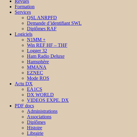
Revues
Formation
Services
QSL ANRPFD
Demande d’identifiant SWL
Diplômes RAF
Logiciels
N1MM +
Win REF HF – THF
Logger 32
Ham Radio Deluxe
Hamsphère
MMANA
EZNEC
Mode ROS
Actu DX
EA1CS
DX WORLD
VIDEOS EXPE. DX
PDF docs
Administrations
Associations
Diplômes
Histoire
Librairie