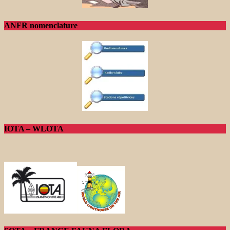
ANFR nomenclature
IOTA – WLOTA