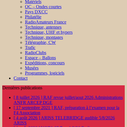
Matériels
OC – Ondes courtes
Pays DXCC
Philatélie
RadioAmateurs France
Technique, antennes
Technique, UHF et hypers
Technique, montages
Télégraphie, CW
Trafic
RadioClubs
Espace – Ballons
Expéditions, concours
Musées
Programmes, logiciels
Contact
Dernières publications
[ 8 juillet 2026 ]
RAF revue juillet/aout 2026
Administrations
ANFR ARCEP DGE
[ 17 septembre 2021 ]
RAF, préparation à l’examen pour la
F4
Association
[ 4 août 2026 ]
ARISS TELEBRIDGE audible 5/8/2026
ARISS