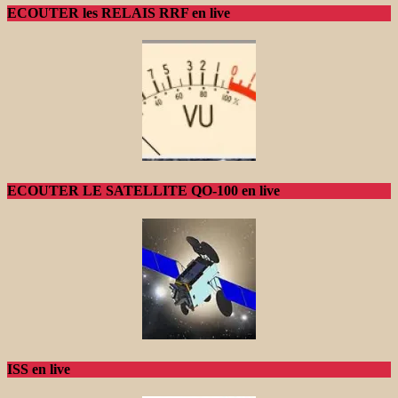
ECOUTER les RELAIS RRF en live
ECOUTER LE SATELLITE QO-100 en live
ISS en live