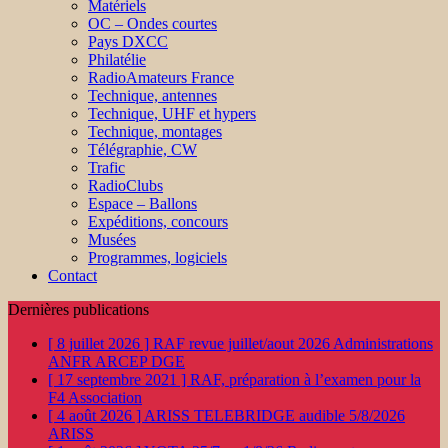
Matériels
OC – Ondes courtes
Pays DXCC
Philatélie
RadioAmateurs France
Technique, antennes
Technique, UHF et hypers
Technique, montages
Télégraphie, CW
Trafic
RadioClubs
Espace – Ballons
Expéditions, concours
Musées
Programmes, logiciels
Contact
Dernières publications
[ 8 juillet 2026 ]
RAF revue juillet/aout 2026
Administrations
ANFR ARCEP DGE
[ 17 septembre 2021 ]
RAF, préparation à l’examen pour la
F4
Association
[ 4 août 2026 ]
ARISS TELEBRIDGE audible 5/8/2026
ARISS