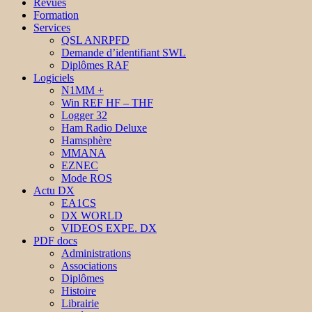
Revues
Formation
Services
QSL ANRPFD
Demande d’identifiant SWL
Diplômes RAF
Logiciels
N1MM +
Win REF HF – THF
Logger 32
Ham Radio Deluxe
Hamsphère
MMANA
EZNEC
Mode ROS
Actu DX
EA1CS
DX WORLD
VIDEOS EXPE. DX
PDF docs
Administrations
Associations
Diplômes
Histoire
Librairie