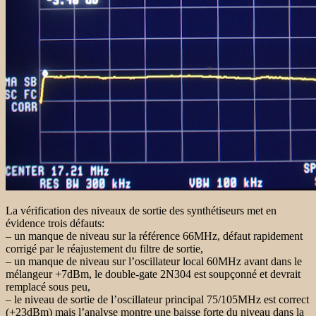
La vérification des niveaux de sortie des synthétiseurs met en
évidence trois défauts:
– un manque de niveau sur la référence 66MHz, défaut rapidement
corrigé par le réajustement du filtre de sortie,
– un manque de niveau sur l’oscillateur local 60MHz avant dans le
mélangeur +7dBm, le double-gate 2N304 est soupçonné et devrait
remplacé sous peu,
– le niveau de sortie de l’oscillateur principal 75/105MHz est correct
(+23dBm) mais l’analyse montre une baisse forte du niveau dans la