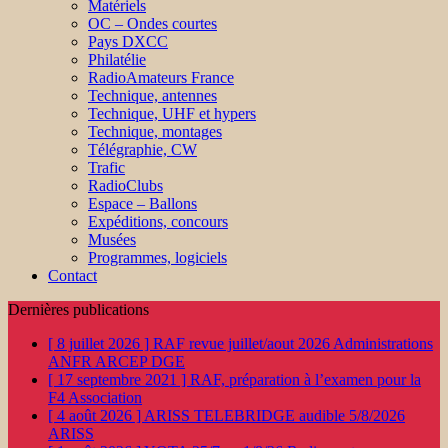
Matériels
OC – Ondes courtes
Pays DXCC
Philatélie
RadioAmateurs France
Technique, antennes
Technique, UHF et hypers
Technique, montages
Télégraphie, CW
Trafic
RadioClubs
Espace – Ballons
Expéditions, concours
Musées
Programmes, logiciels
Contact
Dernières publications
[ 8 juillet 2026 ]
RAF revue juillet/aout 2026
Administrations
ANFR ARCEP DGE
[ 17 septembre 2021 ]
RAF, préparation à l’examen pour la
F4
Association
[ 4 août 2026 ]
ARISS TELEBRIDGE audible 5/8/2026
ARISS