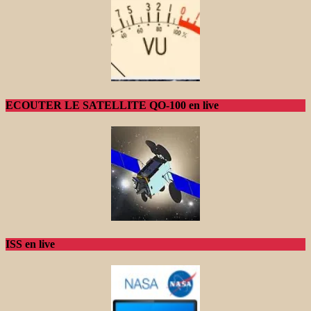
ECOUTER LE SATELLITE QO-100 en live
ISS en live