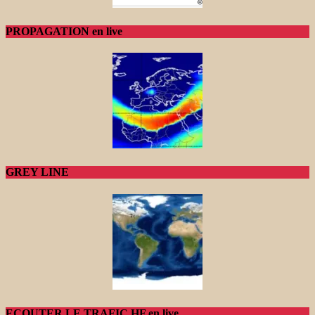
PROPAGATION en live
GREY LINE
ECOUTER LE TRAFIC HF en live