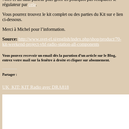
régulateur par
cela
.
Vous pourrez trouvez le kit complet ou des parties du Kit sur e lien
ci-dessous.
Merci à Michel pour l’information.
Source:
http://www.svet-el.si/english/index.php/shop/product/70-
kit-weekend-project-vhf-radio-station-all-components
Vous pouvez recevoir un email dès la parution d’un article sur le Blog,
entrez votre mail sur la fenêtre à droite et cliquer sur abonnement.
Partager :
UK_KIT: KIT Radio avec DRA818