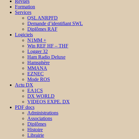
Revues
Formation
Services
QSL ANRPFD
Demande d’identifiant SWL
Diplômes RAF
Logiciels
N1MM +
Win REF HF – THF
Logger 32
Ham Radio Deluxe
Hamsphère
MMANA
EZNEC
Mode ROS
Actu DX
EA1CS
DX WORLD
VIDEOS EXPE. DX
PDF docs
Administrations
Associations
Diplômes
Histoire
Librairie