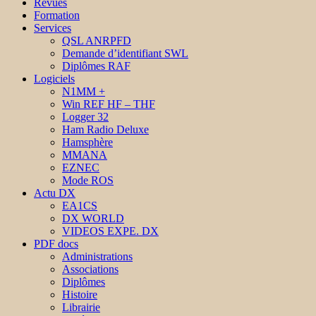
Revues
Formation
Services
QSL ANRPFD
Demande d’identifiant SWL
Diplômes RAF
Logiciels
N1MM +
Win REF HF – THF
Logger 32
Ham Radio Deluxe
Hamsphère
MMANA
EZNEC
Mode ROS
Actu DX
EA1CS
DX WORLD
VIDEOS EXPE. DX
PDF docs
Administrations
Associations
Diplômes
Histoire
Librairie