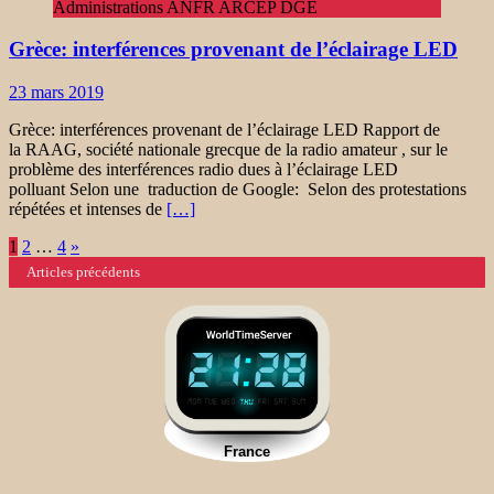
Administrations ANFR ARCEP DGE
Grèce: interférences provenant de l’éclairage LED
23 mars 2019
Grèce: interférences provenant de l’éclairage LED Rapport de
la RAAG, société nationale grecque de la radio amateur , sur le
problème des interférences radio dues à l’éclairage LED
polluant Selon une traduction de Google: Selon des protestations
répétées et intenses de
[…]
Navigation
1
2
…
4
»
Articles précédents
des
articles