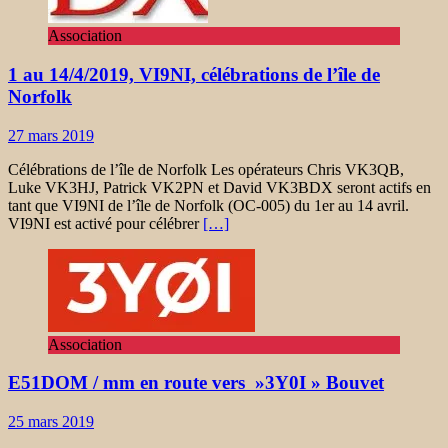
Association
1 au 14/4/2019, VI9NI, célébrations de l’île de
Norfolk
27 mars 2019
Célébrations de l’île de Norfolk Les opérateurs Chris VK3QB,
Luke VK3HJ, Patrick VK2PN et David VK3BDX seront actifs en
tant que VI9NI de l’île de Norfolk (OC-005) du 1er au 14 avril.
VI9NI est activé pour célébrer
[…]
Association
E51DOM / mm en route vers »3Y0I » Bouvet
25 mars 2019