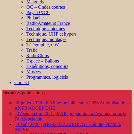
Matériels
OC – Ondes courtes
Pays DXCC
Philatélie
RadioAmateurs France
Technique, antennes
Technique, UHF et hypers
Technique, montages
Télégraphie, CW
Trafic
RadioClubs
Espace – Ballons
Expéditions, concours
Musées
Programmes, logiciels
Contact
Dernières publications
[ 8 juillet 2026 ]
RAF revue juillet/aout 2026
Administrations
ANFR ARCEP DGE
[ 17 septembre 2021 ]
RAF, préparation à l’examen pour la
F4
Association
[ 4 août 2026 ]
ARISS TELEBRIDGE audible 5/8/2026
ARISS