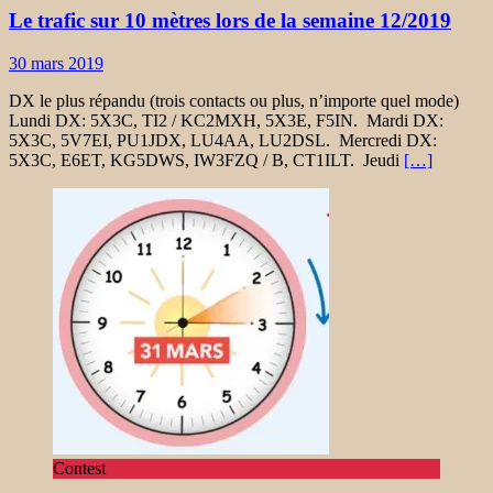
Le trafic sur 10 mètres lors de la semaine 12/2019
30 mars 2019
DX le plus répandu (trois contacts ou plus, n’importe quel mode)
Lundi DX: 5X3C, TI2 / KC2MXH, 5X3E, F5IN. Mardi DX:
5X3C, 5V7EI, PU1JDX, LU4AA, LU2DSL. Mercredi DX:
5X3C, E6ET, KG5DWS, IW3FZQ / B, CT1ILT. Jeudi
[…]
Contest