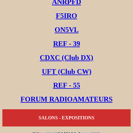
ANRPFD
F5IRO
ON5VL
REF - 39
CDXC (Club DX)
UFT (Club CW)
REF - 55
FORUM RADIOAMATEURS
SALONS - EXPOSITIONS