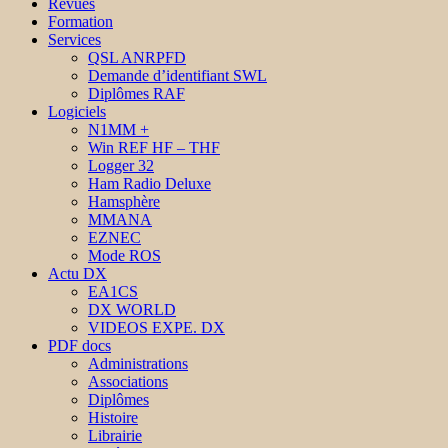
Revues
Formation
Services
QSL ANRPFD
Demande d’identifiant SWL
Diplômes RAF
Logiciels
N1MM +
Win REF HF – THF
Logger 32
Ham Radio Deluxe
Hamsphère
MMANA
EZNEC
Mode ROS
Actu DX
EA1CS
DX WORLD
VIDEOS EXPE. DX
PDF docs
Administrations
Associations
Diplômes
Histoire
Librairie