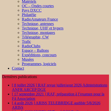
Matériels
OC – Ondes courtes
Pays DXCC
Philatélie
RadioAmateurs France
Technique, antennes
Technique, UHF et hypers
Technique, montages
Télégraphie, CW
Trafic
RadioClubs
Espace – Ballons
Expéditions, concours
Musées
Programmes, logiciels
Contact
Dernières publications
[ 8 juillet 2026 ]
RAF revue juillet/aout 2026
Administrations
ANFR ARCEP DGE
[ 17 septembre 2021 ]
RAF, préparation à l’examen pour la
F4
Association
[ 4 août 2026 ]
ARISS TELEBRIDGE audible 5/8/2026
ARISS