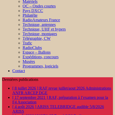
Matériels
OC – Ondes courtes
Pays DXCC
Philatélie
RadioAmateurs France
Technique, antennes
Technique, UHF et hypers
Technique, montages
Télégraphie, CW
Trafic
RadioClubs
Espace – Ballons
Expéditions, concours
Musées
Programmes, logiciels
Contact
Dernières publications
[ 8 juillet 2026 ]
RAF revue juillet/aout 2026
Administrations
ANFR ARCEP DGE
[ 17 septembre 2021 ]
RAF, préparation à l’examen pour la
F4
Association
[ 4 août 2026 ]
ARISS TELEBRIDGE audible 5/8/2026
ARISS