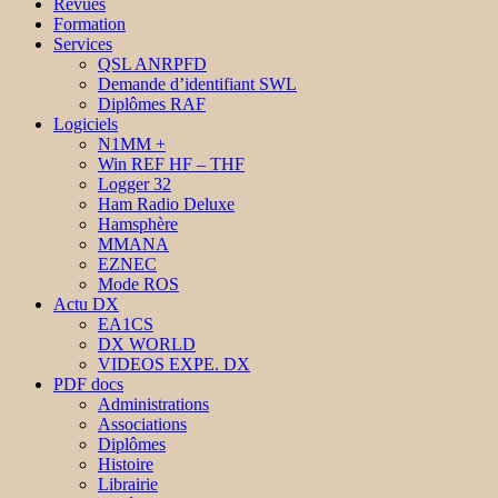
Revues
Formation
Services
QSL ANRPFD
Demande d’identifiant SWL
Diplômes RAF
Logiciels
N1MM +
Win REF HF – THF
Logger 32
Ham Radio Deluxe
Hamsphère
MMANA
EZNEC
Mode ROS
Actu DX
EA1CS
DX WORLD
VIDEOS EXPE. DX
PDF docs
Administrations
Associations
Diplômes
Histoire
Librairie