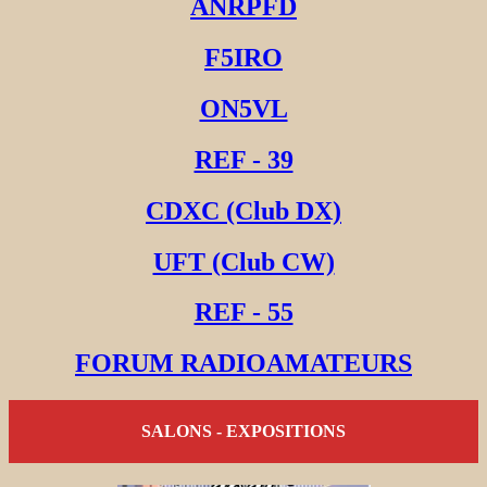
ANRPFD
F5IRO
ON5VL
REF - 39
CDXC (Club DX)
UFT (Club CW)
REF - 55
FORUM RADIOAMATEURS
SALONS - EXPOSITIONS