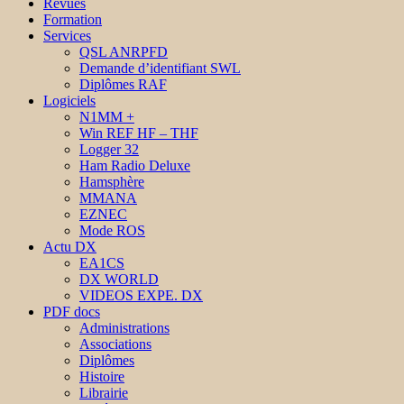
Revues
Formation
Services
QSL ANRPFD
Demande d’identifiant SWL
Diplômes RAF
Logiciels
N1MM +
Win REF HF – THF
Logger 32
Ham Radio Deluxe
Hamsphère
MMANA
EZNEC
Mode ROS
Actu DX
EA1CS
DX WORLD
VIDEOS EXPE. DX
PDF docs
Administrations
Associations
Diplômes
Histoire
Librairie