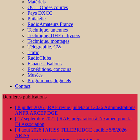
Matériels
OC – Ondes courtes
Pays DXCC
Philatélie
RadioAmateurs France
Technique, antennes
Technique, UHF et hypers
Technique, montages
Télégraphie, CW
Trafic
RadioClubs
Espace – Ballons
Expéditions, concours
Musées
Programmes, logiciels
Contact
Dernières publications
[ 8 juillet 2026 ]
RAF revue juillet/aout 2026
Administrations
ANFR ARCEP DGE
[ 17 septembre 2021 ]
RAF, préparation à l’examen pour la
F4
Association
[ 4 août 2026 ]
ARISS TELEBRIDGE audible 5/8/2026
ARISS