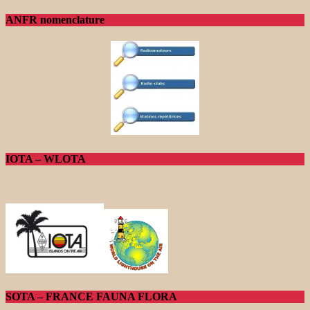
ANFR nomenclature
IOTA – WLOTA
SOTA – FRANCE FAUNA FLORA