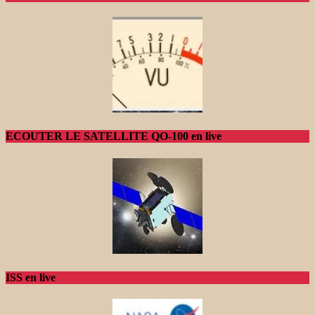
ECOUTER LE SATELLITE QO-100 en live
ISS en live