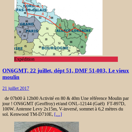
Expédition
ON6GMT, 22 juillet, dépt 51, DMF 51-003, Le vieux
moulin
21 juillet 2017
de 07h00 à 12h00 Activité en 80 & 40m Une référence Moulin par
jour ! ON6GMT (Geoffroy) et/and ONL-12144 (Gaël) FT-897D,
100W. Antenne Levy 2x15m, V-inversé, sommet à 6,2 mètres du
sol. Kenwood TM-D710E,
[…]