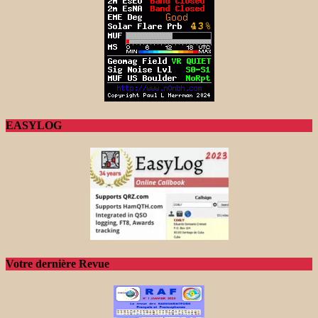
EASYLOG
Votre dernière Revue