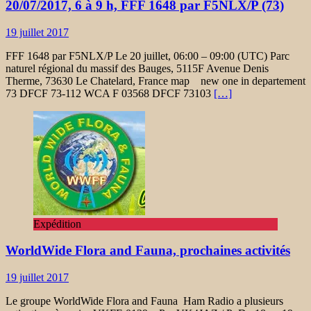
20/07/2017, 6 à 9 h, FFF 1648 par F5NLX/P (73)
19 juillet 2017
FFF 1648 par F5NLX/P Le 20 juillet, 06:00 – 09:00 (UTC) Parc
naturel régional du massif des Bauges, 5115F Avenue Denis
Therme, 73630 Le Chatelard, France map new one in departement
73 DFCF 73-112 WCA F 03568 DFCF 73103
[…]
Expédition
WorldWide Flora and Fauna, prochaines activités
19 juillet 2017
Le groupe WorldWide Flora and Fauna Ham Radio a plusieurs