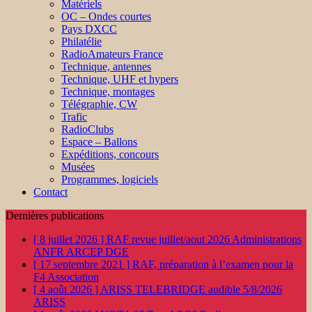
Matériels
OC – Ondes courtes
Pays DXCC
Philatélie
RadioAmateurs France
Technique, antennes
Technique, UHF et hypers
Technique, montages
Télégraphie, CW
Trafic
RadioClubs
Espace – Ballons
Expéditions, concours
Musées
Programmes, logiciels
Contact
Dernières publications
[ 8 juillet 2026 ]
RAF revue juillet/aout 2026
Administrations
ANFR ARCEP DGE
[ 17 septembre 2021 ]
RAF, préparation à l’examen pour la
F4
Association
[ 4 août 2026 ]
ARISS TELEBRIDGE audible 5/8/2026
ARISS