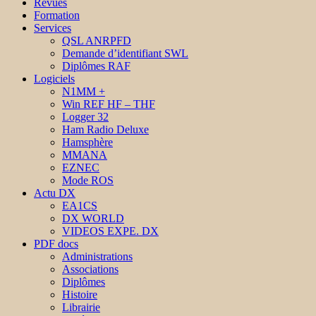
Revues
Formation
Services
QSL ANRPFD
Demande d’identifiant SWL
Diplômes RAF
Logiciels
N1MM +
Win REF HF – THF
Logger 32
Ham Radio Deluxe
Hamsphère
MMANA
EZNEC
Mode ROS
Actu DX
EA1CS
DX WORLD
VIDEOS EXPE. DX
PDF docs
Administrations
Associations
Diplômes
Histoire
Librairie