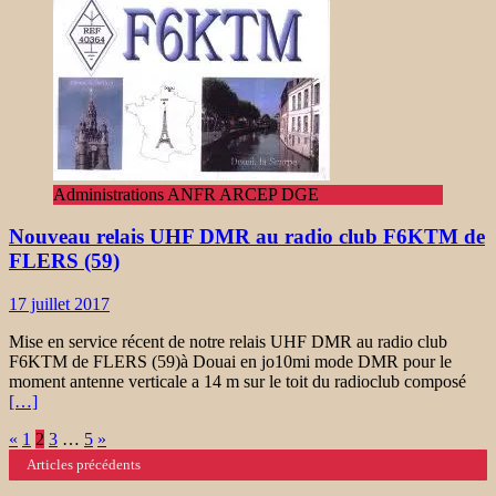
Administrations ANFR ARCEP DGE
Nouveau relais UHF DMR au radio club F6KTM de
FLERS (59)
17 juillet 2017
Mise en service récent de notre relais UHF DMR au radio club
F6KTM de FLERS (59)à Douai en jo10mi mode DMR pour le
moment antenne verticale a 14 m sur le toit du radioclub composé
[…]
Navigation
«
1
2
3
…
5
»
Articles précédents
des