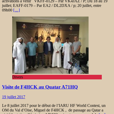
activations à venir VKFF-0129 – Par VK4JAZ / P; Du 18 au 19
juillet; EAFF-0179 – Par EA2 / DL2DXA / p; 20 juillet, entre
09h00
[…]
Divers
Visite de F4HCK au Quatar A71HQ
19 juillet 2017
Le 8 juillet 2017 pour le début de l’IARU HF World Contest, un
OM du Val d’Oise, Miguel de F4HCK , de passage au Qatar a