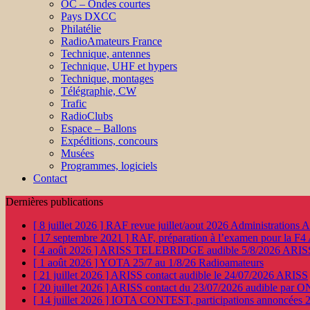
OC – Ondes courtes
Pays DXCC
Philatélie
RadioAmateurs France
Technique, antennes
Technique, UHF et hypers
Technique, montages
Télégraphie, CW
Trafic
RadioClubs
Espace – Ballons
Expéditions, concours
Musées
Programmes, logiciels
Contact
Dernières publications
[ 8 juillet 2026 ]
RAF revue juillet/aout 2026
Administration
[ 17 septembre 2021 ]
RAF, préparation à l’examen pour la F4
[ 4 août 2026 ]
ARISS TELEBRIDGE audible 5/8/2026
ARIS
[ 1 août 2026 ]
YOTA 25/7 au 1/8/26
Radioamateurs
[ 21 juillet 2026 ]
ARISS contact audible le 24/07/2026
ARISS
[ 20 juillet 2026 ]
ARISS contact du 23/07/2026 audible par 
[ 14 juillet 2026 ]
IOTA CONTEST, participations annoncées 