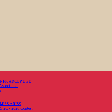
s ANFR ARCEP DGE
Association
S
ON4ISS
ARISS
25-26/7 2026
Contest