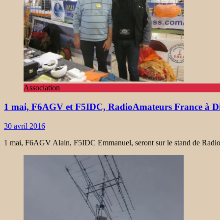
Association
1 mai, F6AGV et F5IDC, RadioAmateurs France à D
30 avril 2016
1 mai, F6AGV Alain, F5IDC Emmanuel, seront sur le stand de RadioAm