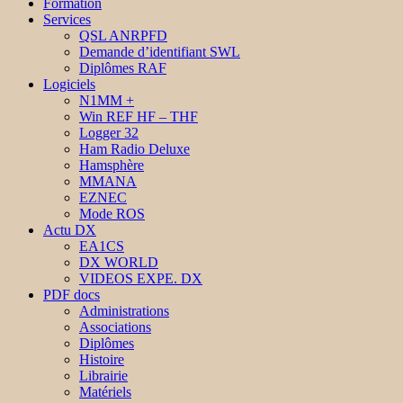
Formation
Services
QSL ANRPFD
Demande d’identifiant SWL
Diplômes RAF
Logiciels
N1MM +
Win REF HF – THF
Logger 32
Ham Radio Deluxe
Hamsphère
MMANA
EZNEC
Mode ROS
Actu DX
EA1CS
DX WORLD
VIDEOS EXPE. DX
PDF docs
Administrations
Associations
Diplômes
Histoire
Librairie
Matériels