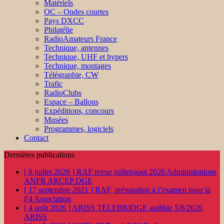
Matériels
OC – Ondes courtes
Pays DXCC
Philatélie
RadioAmateurs France
Technique, antennes
Technique, UHF et hypers
Technique, montages
Télégraphie, CW
Trafic
RadioClubs
Espace – Ballons
Expéditions, concours
Musées
Programmes, logiciels
Contact
Dernières publications
[ 8 juillet 2026 ]
RAF revue juillet/aout 2026
Administrations
ANFR ARCEP DGE
[ 17 septembre 2021 ]
RAF, préparation à l’examen pour la
F4
Association
[ 4 août 2026 ]
ARISS TELEBRIDGE audible 5/8/2026
ARISS