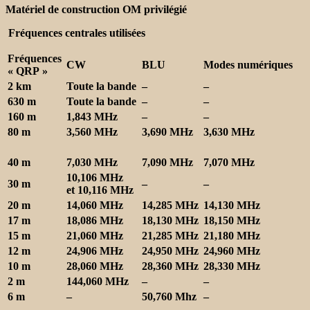
Matériel de construction OM privilégié
Fréquences centrales utilisées
Fréquences
CW
BLU
Modes numériques
« QRP »
2 km
Toute la bande
–
–
630 m
Toute la bande
–
–
160 m
1,843 MHz
–
–
80 m
3,560 MHz
3,690 MHz
3,630 MHz
40 m
7,030 MHz
7,090 MHz
7,070 MHz
10,106 MHz
30 m
–
–
et 10,116 MHz
20 m
14,060 MHz
14,285 MHz
14,130 MHz
17 m
18,086 MHz
18,130 MHz
18,150 MHz
15 m
21,060 MHz
21,285 MHz
21,180 MHz
12 m
24,906 MHz
24,950 MHz
24,960 MHz
10 m
28,060 MHz
28,360 MHz
28,330 MHz
2 m
144,060 MHz
–
–
6 m
–
50,760 Mhz
–