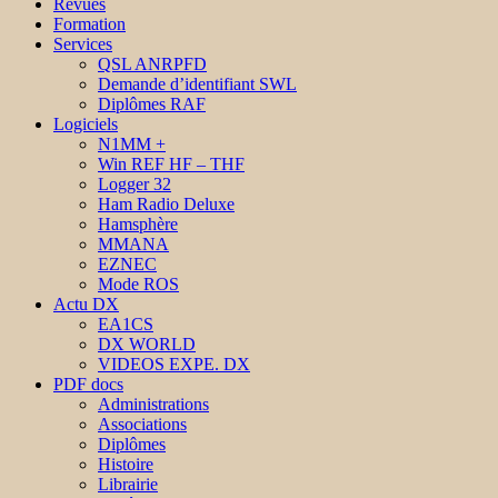
Revues
Formation
Services
QSL ANRPFD
Demande d’identifiant SWL
Diplômes RAF
Logiciels
N1MM +
Win REF HF – THF
Logger 32
Ham Radio Deluxe
Hamsphère
MMANA
EZNEC
Mode ROS
Actu DX
EA1CS
DX WORLD
VIDEOS EXPE. DX
PDF docs
Administrations
Associations
Diplômes
Histoire
Librairie