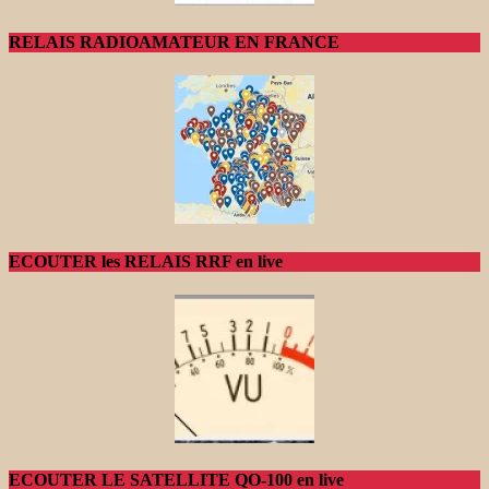
RELAIS RADIOAMATEUR EN FRANCE
ECOUTER les RELAIS RRF en live
ECOUTER LE SATELLITE QO-100 en live