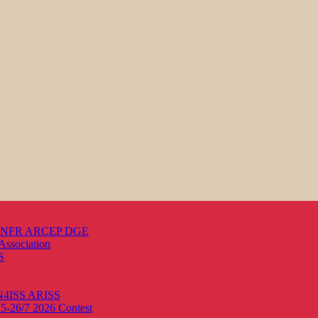
s ANFR ARCEP DGE
Association
S
ON4ISS
ARISS
25-26/7 2026
Contest