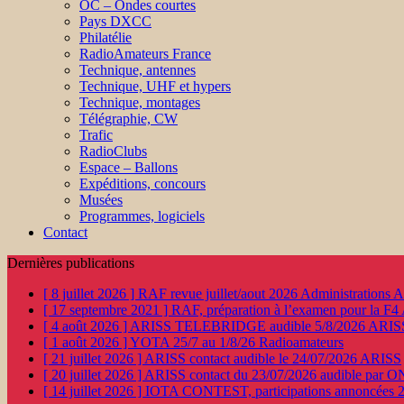
OC – Ondes courtes
Pays DXCC
Philatélie
RadioAmateurs France
Technique, antennes
Technique, UHF et hypers
Technique, montages
Télégraphie, CW
Trafic
RadioClubs
Espace – Ballons
Expéditions, concours
Musées
Programmes, logiciels
Contact
Dernières publications
[ 8 juillet 2026 ]
RAF revue juillet/aout 2026
Administration
[ 17 septembre 2021 ]
RAF, préparation à l’examen pour la F4
[ 4 août 2026 ]
ARISS TELEBRIDGE audible 5/8/2026
ARIS
[ 1 août 2026 ]
YOTA 25/7 au 1/8/26
Radioamateurs
[ 21 juillet 2026 ]
ARISS contact audible le 24/07/2026
ARISS
[ 20 juillet 2026 ]
ARISS contact du 23/07/2026 audible par 
[ 14 juillet 2026 ]
IOTA CONTEST, participations annoncées 