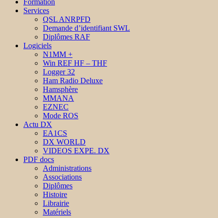
Formation
Services
QSL ANRPFD
Demande d’identifiant SWL
Diplômes RAF
Logiciels
N1MM +
Win REF HF – THF
Logger 32
Ham Radio Deluxe
Hamsphère
MMANA
EZNEC
Mode ROS
Actu DX
EA1CS
DX WORLD
VIDEOS EXPE. DX
PDF docs
Administrations
Associations
Diplômes
Histoire
Librairie
Matériels