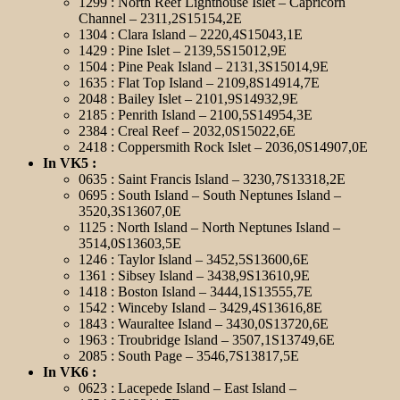
1299 : North Reef Lighthouse Islet – Capricorn
Channel – 2311,2S15154,2E
1304 : Clara Island – 2220,4S15043,1E
1429 : Pine Islet – 2139,5S15012,9E
1504 : Pine Peak Island – 2131,3S15014,9E
1635 : Flat Top Island – 2109,8S14914,7E
2048 : Bailey Islet – 2101,9S14932,9E
2185 : Penrith Island – 2100,5S14954,3E
2384 : Creal Reef – 2032,0S15022,6E
2418 : Coppersmith Rock Islet – 2036,0S14907,0E
In VK5 :
0635 : Saint Francis Island – 3230,7S13318,2E
0695 : South Island – South Neptunes Island –
3520,3S13607,0E
1125 : North Island – North Neptunes Island –
3514,0S13603,5E
1246 : Taylor Island – 3452,5S13600,6E
1361 : Sibsey Island – 3438,9S13610,9E
1418 : Boston Island – 3444,1S13555,7E
1542 : Winceby Island – 3429,4S13616,8E
1843 : Wauraltee Island – 3430,0S13720,6E
1963 : Troubridge Island – 3507,1S13749,6E
2085 : South Page – 3546,7S13817,5E
In VK6 :
0623 : Lacepede Island – East Island –