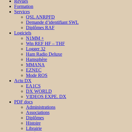
Revues
Formation
Services
QSL ANRPFD
Demande d’identifiant SWL
Diplômes RAF
Logiciels
N1MM +
Win REF HF – THF
Logger 32
Ham Radio Deluxe
Hamsphère
MMANA
EZNEC
Mode ROS
Actu DX
EA1CS
DX WORLD
VIDEOS EXPE. DX
PDF docs
Administrations
Associations
Diplômes
Histoire
Librairie