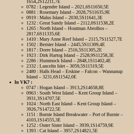
1654,2S12211,7E
0782 : Legendre Island – 2021,6S11650,5E
0881 : Rosemary Island – 2028,7S11635,9E
0919 : Malus Island – 2030,5S11641,3E
1232 : Great Sandy Island – 2112,0S11538,2E
1265 : North Island – Houtman Abrolhos –
2817,6S11335,6E
1410 : Mary Anne Reef Island – 2115,7S11527,7E
1502 : Bernier Island – 2445,5S11309,4E
1817 : Dorre Island – 2516,5S11305,2E
1923 : Dirk Hartog Island – 2528,9S11258,3E
2286 : Hummock Island – 2848,1S11402,4E
2332 : Lancelin Islet – 3059,5S11519,5E
2480 : Halls Head – Erskine – Falcon – Wannanup
Island – 3231,6S11542,0E
In VK7 :
0747 : Hogan Island – 3913,2S14658,8E
0963 : South West Island – Kent Group Island –
3931,3S14707,5E
1024 : North East Island – Kent Group Island –
3926,7S14722,5E
1151 : Burnie Island Breakwater – Port of Burnie –
4103,1S14555,3E
1252 : Outer Sister Island – 3939,1S14759,9E
1393 : Cat Island – 3957,2S14821,5E