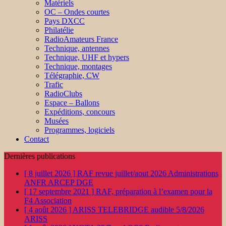
Matériels
OC – Ondes courtes
Pays DXCC
Philatélie
RadioAmateurs France
Technique, antennes
Technique, UHF et hypers
Technique, montages
Télégraphie, CW
Trafic
RadioClubs
Espace – Ballons
Expéditions, concours
Musées
Programmes, logiciels
Contact
Dernières publications
[ 8 juillet 2026 ]
RAF revue juillet/aout 2026
Administrations
ANFR ARCEP DGE
[ 17 septembre 2021 ]
RAF, préparation à l’examen pour la
F4
Association
[ 4 août 2026 ]
ARISS TELEBRIDGE audible 5/8/2026
ARISS