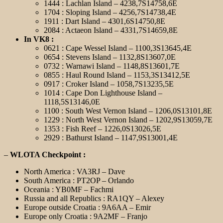
1444 : Lachlan Island – 4238,7S14758,6E
1704 : Sloping Island – 4256,7S14738,4E
1911 : Dart Island – 4301,6S14750,8E
2084 : Actaeon Island – 4331,7S14659,8E
In VK8 :
0621 : Cape Wessel Island – 1100,3S13645,4E
0654 : Stevens Island – 1132,8S13607,0E
0732 : Warnawi Island – 1148,8S13601,7E
0855 : Haul Round Island – 1153,3S13412,5E
0917 : Croker Island – 1058,7S13235,5E
1014 : Cape Don Lighthouse Island –
1118,5S13146,0E
1100 : South West Vernon Island – 1206,0S13101,8E
1229 : North West Vernon Island – 1202,9S13059,7E
1353 : Fish Reef – 1226,0S13026,5E
2929 : Bathurst Island – 1147,9S13001,4E
–
WLOTA Checkpoint :
North America : VA3RJ – Dave
South America : PT2OP – Orlando
Oceania : YB0MF – Fachmi
Russia and all Republics : RA1QY – Alexey
Europe outside Croatia : 9A6AA – Emir
Europe only Croatia : 9A2MF – Franjo