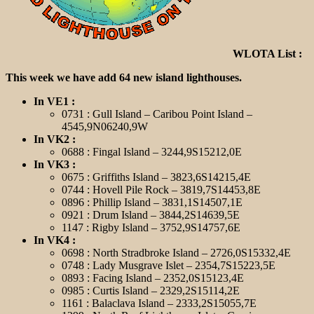
WLOTA List :
This week we have add 64 new island lighthouses.
In VE1 :
0731 : Gull Island – Caribou Point Island –
4545,9N06240,9W
In VK2 :
0688 : Fingal Island – 3244,9S15212,0E
In VK3 :
0675 : Griffiths Island – 3823,6S14215,4E
0744 : Hovell Pile Rock – 3819,7S14453,8E
0896 : Phillip Island – 3831,1S14507,1E
0921 : Drum Island – 3844,2S14639,5E
1147 : Rigby Island – 3752,9S14757,6E
In VK4 :
0698 : North Stradbroke Island – 2726,0S15332,4E
0748 : Lady Musgrave Islet – 2354,7S15223,5E
0893 : Facing Island – 2352,0S15123,4E
0985 : Curtis Island – 2329,2S15114,2E
1161 : Balaclava Island – 2333,2S15055,7E