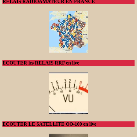
RELAIS RADIOAMATEUR EN FRANCE
ECOUTER les RELAIS RRF en live
ECOUTER LE SATELLITE QO-100 en live