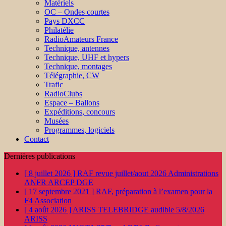
Matériels
OC – Ondes courtes
Pays DXCC
Philatélie
RadioAmateurs France
Technique, antennes
Technique, UHF et hypers
Technique, montages
Télégraphie, CW
Trafic
RadioClubs
Espace – Ballons
Expéditions, concours
Musées
Programmes, logiciels
Contact
Dernières publications
[ 8 juillet 2026 ]
RAF revue juillet/aout 2026
Administrations
ANFR ARCEP DGE
[ 17 septembre 2021 ]
RAF, préparation à l’examen pour la
F4
Association
[ 4 août 2026 ]
ARISS TELEBRIDGE audible 5/8/2026
ARISS