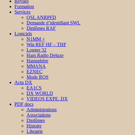
Revues
Formation
Services
QSL ANRPFD
Demande d’identifiant SWL
Diplômes RAF
Logiciels
N1MM +
Win REF HF – THF
Logger 32
Ham Radio Deluxe
Hamsphère
MMANA
EZNEC
Mode ROS
Actu DX
EA1CS
DX WORLD
VIDEOS EXPE. DX
PDF docs
Administrations
Associations
Diplômes
Histoire
Librairie