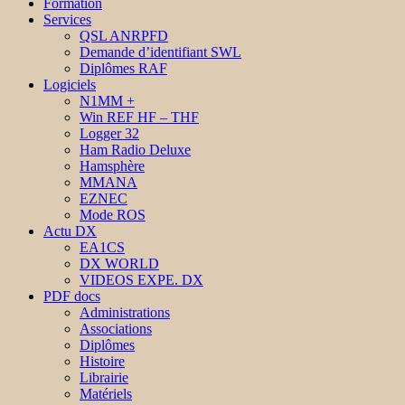
Formation
Services
QSL ANRPFD
Demande d’identifiant SWL
Diplômes RAF
Logiciels
N1MM +
Win REF HF – THF
Logger 32
Ham Radio Deluxe
Hamsphère
MMANA
EZNEC
Mode ROS
Actu DX
EA1CS
DX WORLD
VIDEOS EXPE. DX
PDF docs
Administrations
Associations
Diplômes
Histoire
Librairie
Matériels