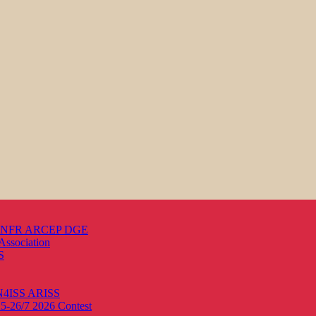
s ANFR ARCEP DGE
Association
S
ON4ISS
ARISS
25-26/7 2026
Contest