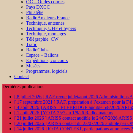
OC – Ondes courtes
Pays DXCC
Philatélie
RadioAmateurs France
Technique, antennes
Technique, UHF et hypers
Technique, montages
Télégraphie, CW
Trafic
RadioClubs
Espace – Ballons
Expéditions, concours
Musées
Programmes, logiciels
Contact
Dernières publications
[ 8 juillet 2026 ]
RAF revue juillet/aout 2026
Administration
[ 17 septembre 2021 ]
RAF, préparation à l’examen pour la F4
[ 4 août 2026 ]
ARISS TELEBRIDGE audible 5/8/2026
ARIS
[ 1 août 2026 ]
YOTA 25/7 au 1/8/26
Radioamateurs
[ 21 juillet 2026 ]
ARISS contact audible le 24/07/2026
ARISS
[ 20 juillet 2026 ]
ARISS contact du 23/07/2026 audible par 
[ 14 juillet 2026 ]
IOTA CONTEST, participations annoncées 