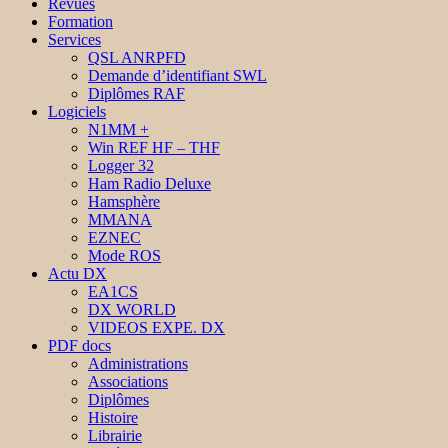
Revues
Formation
Services
QSL ANRPFD
Demande d’identifiant SWL
Diplômes RAF
Logiciels
N1MM +
Win REF HF – THF
Logger 32
Ham Radio Deluxe
Hamsphère
MMANA
EZNEC
Mode ROS
Actu DX
EA1CS
DX WORLD
VIDEOS EXPE. DX
PDF docs
Administrations
Associations
Diplômes
Histoire
Librairie