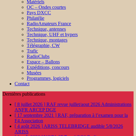
Matériels
OC – Ondes courtes
Pays DXCC
Philatélie
RadioAmateurs France
Technique, antennes
Technique, UHF et hypers
Technique, montages
Télégraphie, CW
Trafic
RadioClubs
Espace – Ballons
Expéditions, concours
Musées
Programmes, logiciels
Contact
Dernières publications
[ 8 juillet 2026 ]
RAF revue juillet/aout 2026
Administrations
ANFR ARCEP DGE
[ 17 septembre 2021 ]
RAF, préparation à l’examen pour la
F4
Association
[ 4 août 2026 ]
ARISS TELEBRIDGE audible 5/8/2026
ARISS