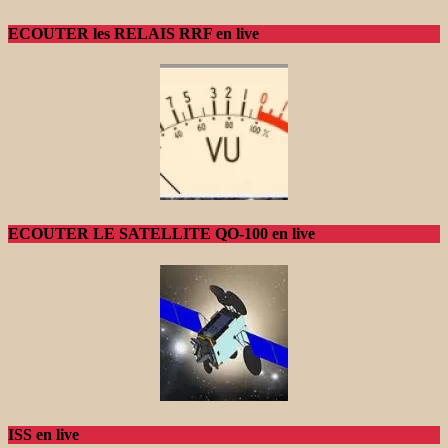
ECOUTER les RELAIS RRF en live
ECOUTER LE SATELLITE QO-100 en live
ISS en live