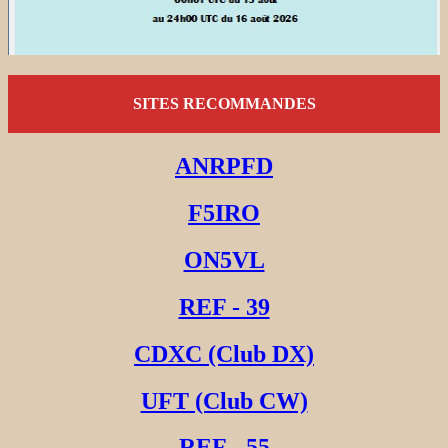
SITES RECOMMANDES
ANRPFD
F5IRO
ON5VL
REF - 39
CDXC (Club DX)
UFT (Club CW)
REF - 55