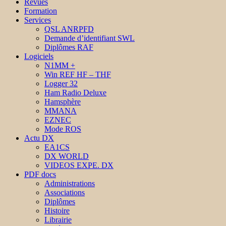
Revues
Formation
Services
QSL ANRPFD
Demande d’identifiant SWL
Diplômes RAF
Logiciels
N1MM +
Win REF HF – THF
Logger 32
Ham Radio Deluxe
Hamsphère
MMANA
EZNEC
Mode ROS
Actu DX
EA1CS
DX WORLD
VIDEOS EXPE. DX
PDF docs
Administrations
Associations
Diplômes
Histoire
Librairie