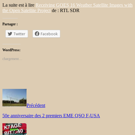
La suite est à lire
Receiving GOES 16 Weather Satellite Images with
the Open Satellite Project
de : RTL SDR
Partager :
Twitter
Facebook
WordPress:
chargement…
Précédent
50e anniversaire des 2 premiers EME QSO F-USA