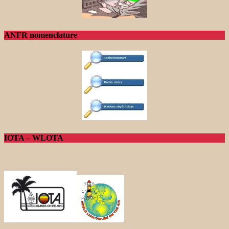
ANFR nomenclature
IOTA – WLOTA