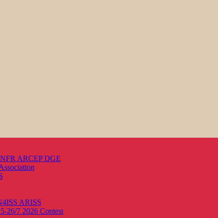
s ANFR ARCEP DGE
Association
S
ON4ISS
ARISS
25-26/7 2026
Contest