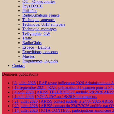
OC – Ondes courtes
Pays DXCC
Philatélie
RadioAmateurs France
Technique, antennes
Technique, UHF et hypers
Technique, montages
Télégraphie, CW
Trafic
RadioClubs
Espace – Ballons
Expéditions, concours
Musées
Programmes, logiciels
Contact
Dernières publications
[ 8 juillet 2026 ]
RAF revue juillet/aout 2026
Administration
[ 17 septembre 2021 ]
RAF, préparation à l’examen pour la F4
[ 4 août 2026 ]
ARISS TELEBRIDGE audible 5/8/2026
ARIS
[ 1 août 2026 ]
YOTA 25/7 au 1/8/26
Radioamateurs
[ 21 juillet 2026 ]
ARISS contact audible le 24/07/2026
ARISS
[ 20 juillet 2026 ]
ARISS contact du 23/07/2026 audible par 
[ 14 juillet 2026 ]
IOTA CONTEST, participations annoncées 