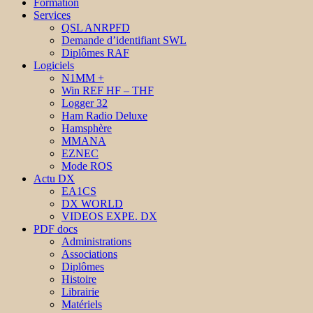
Formation
Services
QSL ANRPFD
Demande d’identifiant SWL
Diplômes RAF
Logiciels
N1MM +
Win REF HF – THF
Logger 32
Ham Radio Deluxe
Hamsphère
MMANA
EZNEC
Mode ROS
Actu DX
EA1CS
DX WORLD
VIDEOS EXPE. DX
PDF docs
Administrations
Associations
Diplômes
Histoire
Librairie
Matériels