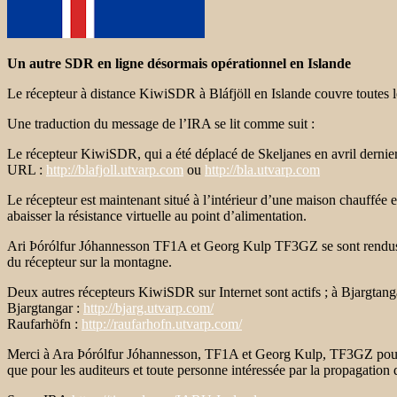
Un autre SDR en ligne désormais opérationnel en Islande
Le récepteur à distance KiwiSDR à Bláfjöll en Islande couvre toutes
Une traduction du message de l’IRA se lit comme suit :
Le récepteur KiwiSDR, qui a été déplacé de Skeljanes en avril dernier
URL :
http://blafjoll.utvarp.com
ou
http://bla.utvarp.com
Le récepteur est maintenant situé à l’intérieur d’une maison chauffée 
abaisser la résistance virtuelle au point d’alimentation.
Ari Þórólfur Jóhannesson TF1A et Georg Kulp TF3GZ se sont rendus à l
du récepteur sur la montagne.
Deux autres récepteurs KiwiSDR sur Internet sont actifs ; à Bjargtan
Bjargtangar :
http://bjarg.utvarp.com/
Raufarhöfn :
http://raufarhofn.utvarp.com/
Merci à Ara Þórólfur Jóhannesson, TF1A et Georg Kulp, TF3GZ pour le
que pour les auditeurs et toute personne intéressée par la propagation