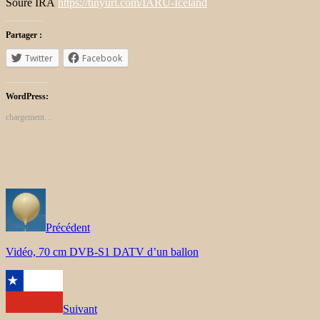
Soure IRA
https://tinyurl.com/IARU-Iceland
Partager :
Twitter
Facebook
WordPress:
chargement…
Précédent
Vidéo, 70 cm DVB-S1 DATV d’un ballon
Suivant