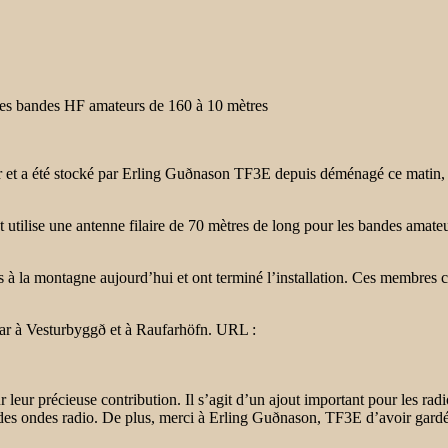
 les bandes HF amateurs de 160 à 10 mètres
 et a été stocké par Erling Guðnason TF3E depuis déménagé ce matin, 30 
et utilise une antenne filaire de 70 mètres de long pour les bandes amat
a montagne aujourd’hui et ont terminé l’installation. Ces membres croi
gar à Vesturbyggð et à Raufarhöfn. URL :
ur précieuse contribution. Il s’agit d’un ajout important pour les rad
 des ondes radio. De plus, merci à Erling Guðnason, TF3E d’avoir gardé 