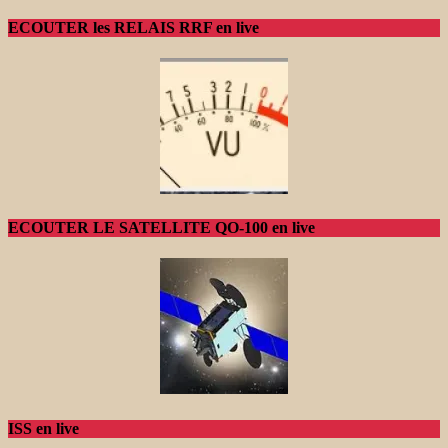
ECOUTER les RELAIS RRF en live
ECOUTER LE SATELLITE QO-100 en live
ISS en live