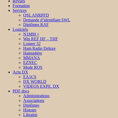
Revues
Formation
Services
QSL ANRPFD
Demande d’identifiant SWL
Diplômes RAF
Logiciels
N1MM +
Win REF HF – THF
Logger 32
Ham Radio Deluxe
Hamsphère
MMANA
EZNEC
Mode ROS
Actu DX
EA1CS
DX WORLD
VIDEOS EXPE. DX
PDF docs
Administrations
Associations
Diplômes
Histoire
Librairie