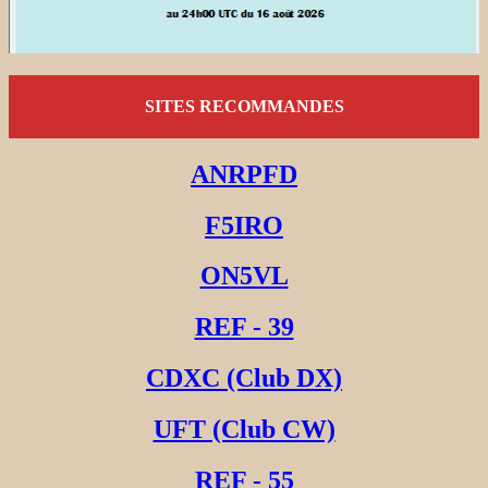
SITES RECOMMANDES
ANRPFD
F5IRO
ON5VL
REF - 39
CDXC (Club DX)
UFT (Club CW)
REF - 55