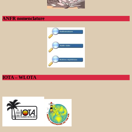
ANFR nomenclature
IOTA – WLOTA