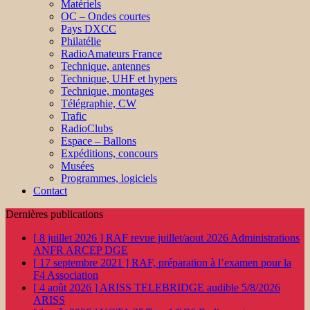
Matériels
OC – Ondes courtes
Pays DXCC
Philatélie
RadioAmateurs France
Technique, antennes
Technique, UHF et hypers
Technique, montages
Télégraphie, CW
Trafic
RadioClubs
Espace – Ballons
Expéditions, concours
Musées
Programmes, logiciels
Contact
Dernières publications
[ 8 juillet 2026 ]
RAF revue juillet/aout 2026
Administrations
ANFR ARCEP DGE
[ 17 septembre 2021 ]
RAF, préparation à l’examen pour la
F4
Association
[ 4 août 2026 ]
ARISS TELEBRIDGE audible 5/8/2026
ARISS