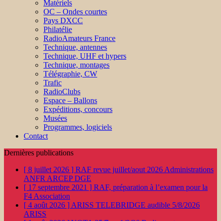
Matériels
OC – Ondes courtes
Pays DXCC
Philatélie
RadioAmateurs France
Technique, antennes
Technique, UHF et hypers
Technique, montages
Télégraphie, CW
Trafic
RadioClubs
Espace – Ballons
Expéditions, concours
Musées
Programmes, logiciels
Contact
Dernières publications
[ 8 juillet 2026 ]
RAF revue juillet/aout 2026
Administrations
ANFR ARCEP DGE
[ 17 septembre 2021 ]
RAF, préparation à l’examen pour la
F4
Association
[ 4 août 2026 ]
ARISS TELEBRIDGE audible 5/8/2026
ARISS