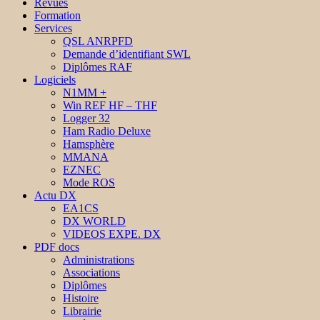
Revues
Formation
Services
QSL ANRPFD
Demande d’identifiant SWL
Diplômes RAF
Logiciels
N1MM +
Win REF HF – THF
Logger 32
Ham Radio Deluxe
Hamsphère
MMANA
EZNEC
Mode ROS
Actu DX
EA1CS
DX WORLD
VIDEOS EXPE. DX
PDF docs
Administrations
Associations
Diplômes
Histoire
Librairie