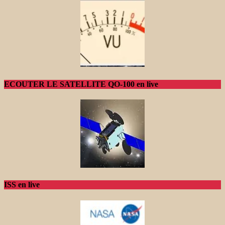
ECOUTER LE SATELLITE QO-100 en live
ISS en live