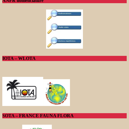
ANFR nomenclature
IOTA – WLOTA
SOTA – FRANCE FAUNA FLORA