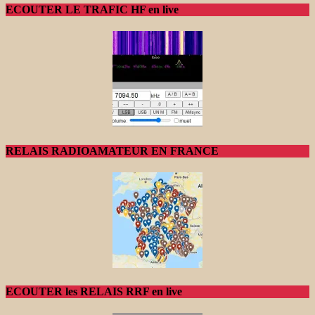
ECOUTER LE TRAFIC HF en live
RELAIS RADIOAMATEUR EN FRANCE
ECOUTER les RELAIS RRF en live