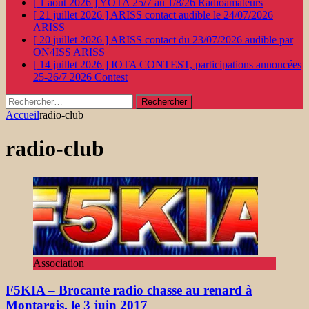
[ 1 août 2026 ]
YOTA 25/7 au 1/8/26
Radioamateurs
[ 21 juillet 2026 ]
ARISS contact audible le 24/07/2026
ARISS
[ 20 juillet 2026 ]
ARISS contact du 23/07/2026 audible par
ON4ISS
ARISS
[ 14 juillet 2026 ]
IOTA CONTEST, participations annoncées
25-26/7 2026
Contest
Rechercher :
Accueil
radio-club
radio-club
Association
F5KIA – Brocante radio chasse au renard à
Montargis, le 3 juin 2017